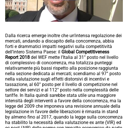
Dalla ricerca emerge inoltre che un’intensa regolazione dei
mercati, andando a discapito della concorrenza, abbia
forti e drammatici impatti negativi sulla competitività
dell’intero Sistema Paese: il
Global Competitiveness
Report 2018
del WEF mette l’Italia al 31° posto nel livello
di complessivo di concorrenza, ma totalizza punteggi
relativamente più bassi rispetto alla posizione raggiunta
nella sezione dedicata ai mercati; scendiamo al 97° posto
nella valutazione sugli effetti distorsivi di incentivi e
tassazione, al 60° posto per il livello di competizione nel
settore dei servizi e al 112° posto nella complessità delle
tariffe. In Italia quindi sarebbe stata utile una maggiore
intensità degli interventi a favore della concorrenza, ma la
legge del 2009 che imponeva una revisione annuale della
legislazione in favore delle liberazioni è rimasta in stand
by almeno fino al 2017, quando la legge sulla concorrenza
ha stabilito la necessità della valutazione ex ante (VIR) ed
ec post (AIR) delle norme con impatto economico da parte