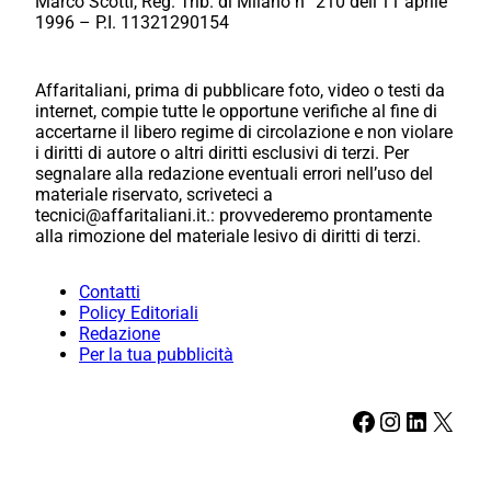
Marco Scotti, Reg. Trib. di Milano n° 210 dell’11 aprile
1996 – P.I. 11321290154
Affaritaliani, prima di pubblicare foto, video o testi da
internet, compie tutte le opportune verifiche al fine di
accertarne il libero regime di circolazione e non violare
i diritti di autore o altri diritti esclusivi di terzi. Per
segnalare alla redazione eventuali errori nell’uso del
materiale riservato, scriveteci a
tecnici@affaritaliani.it.: provvederemo prontamente
alla rimozione del materiale lesivo di diritti di terzi.
Contatti
Policy Editoriali
Redazione
Per la tua pubblicità
Facebook
Instagram
LinkedIn
X