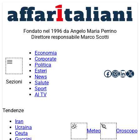
Vai
al
contenuto
Fondato nel 1996 da Angelo Maria Perrino
Direttore responsabile Marco Scotti
Economia
Corporate
Politica
Esteri
Facebook
Instagr
Linke
X
News
Sezioni
Salute
Sport
AI TV
Tendenze
Iran
Ucraina
Meteo
Oroscopo
Ceuta
Guccini