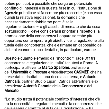
potere politico), è possibile che sorga un potenziale
conflitto di interessi e in questa fase in cui l’istituzione di
Agenzie pubbliche si fa sempre più crescente (e con essa
quindi la relativa regolazione), la domanda che
necessariamente dobbiamo porci è se la
regolamentazione – o gli assetti di mercato che da essa
scaturiscono – deve considerarsi prioritaria rispetto alla
promozione della concorrenza1 oppure sarebbe più
opportuno contemperare gli obiettivi della regolazione alla
tutela della concorrenza, che è e rimane un caposaldo dei
sistemi economici occidentali e, in particolare, europei.
Questo è quanto è emerso dall’incontro “Trade Off tra
concorrenza e regolazione in Italia” tenutosi a Roma. A
partecipare all’evento
Marco Spallone,
professore
dell’
Università di Pescara
e vice-direttore
CASMEF,
che ha
presentato i risultati di una ricerca sul tema, e
Antonio
Catricalà
, partner Studio Lipani Catricalà&Partners e ex
presidente
Autorità Garante della Concorrenza e del
Mercato
.
“Lo studio tratta il potenziale conflitto d’interessi che c’è
tra la necessità di regolare i mercati e la concorrenza che
deve essere garantita al di là della regolazione. – ha