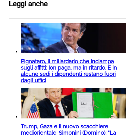
Leggi anche
Pignataro, il miliardario che inciampa
sugli affitti: Ion paga, ma in ritardo. E in
alcune sedi i dipendenti restano fuori
dagli uffici
Trump, Gaza e il nuovo scacchiere
mediorientale. Simonini (Domino): “La