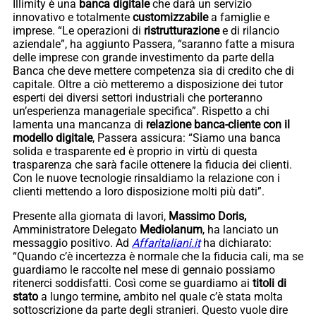
Illimity è una
banca digitale
che darà un servizio
innovativo e totalmente
customizzabile
a famiglie e
imprese. “Le operazioni di
ristrutturazione
e di rilancio
aziendale”, ha aggiunto Passera, “saranno fatte a misura
delle imprese con grande investimento da parte della
Banca che deve mettere competenza sia di credito che di
capitale. Oltre a ciò metteremo a disposizione dei tutor
esperti dei diversi settori industriali che porteranno
un’esperienza manageriale specifica”. Rispetto a chi
lamenta una mancanza di
relazione banca-cliente con il
modello digitale
, Passera assicura: “Siamo una banca
solida e trasparente ed è proprio in virtù di questa
trasparenza che sarà facile ottenere la fiducia dei clienti.
Con le nuove tecnologie rinsaldiamo la relazione con i
clienti mettendo a loro disposizione molti più dati”.
Presente alla giornata di lavori,
Massimo Doris,
Amministratore Delegato
Mediolanum
, ha lanciato un
messaggio positivo. Ad
Affaritaliani.it
ha dichiarato:
“Quando c’è incertezza è normale che la fiducia cali, ma se
guardiamo le raccolte nel mese di gennaio possiamo
ritenerci soddisfatti. Così come se guardiamo ai
titoli di
stato
a lungo termine, ambito nel quale c’è stata molta
sottoscrizione da parte degli stranieri. Questo vuole dire