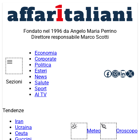
Vai
al
contenuto
Fondato nel 1996 da Angelo Maria Perrino
Direttore responsabile Marco Scotti
Economia
Corporate
Politica
Esteri
Facebook
Instagr
Linke
X
News
Sezioni
Salute
Sport
AI TV
Tendenze
Iran
Ucraina
Meteo
Oroscopo
Ceuta
Guccini