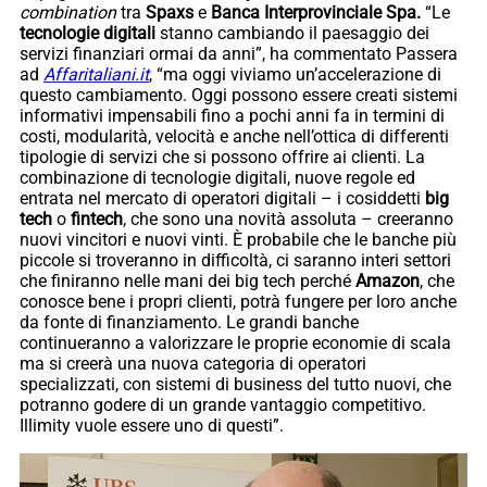
combination
tra
Spaxs
e
Banca Interprovinciale Spa
.
“Le
tecnologie digitali
stanno cambiando il paesaggio dei
servizi finanziari ormai da anni”, ha commentato Passera
ad
Affaritaliani.it
, “ma oggi viviamo un’accelerazione di
questo cambiamento. Oggi possono essere creati sistemi
informativi impensabili fino a pochi anni fa in termini di
costi, modularità, velocità e anche nell’ottica di differenti
tipologie di servizi che si possono offrire ai clienti. La
combinazione di tecnologie digitali, nuove regole ed
entrata nel mercato di operatori digitali – i cosiddetti
big
tech
o
fintech
, che sono una novità assoluta – creeranno
nuovi vincitori e nuovi vinti. È probabile che le banche più
piccole si troveranno in difficoltà, ci saranno interi settori
che finiranno nelle mani dei big tech perché
Amazon
, che
conosce bene i propri clienti, potrà fungere per loro anche
da fonte di finanziamento. Le grandi banche
continueranno a valorizzare le proprie economie di scala
ma si creerà una nuova categoria di operatori
specializzati, con sistemi di business del tutto nuovi, che
potranno godere di un grande vantaggio competitivo.
Illimity vuole essere uno di questi”.