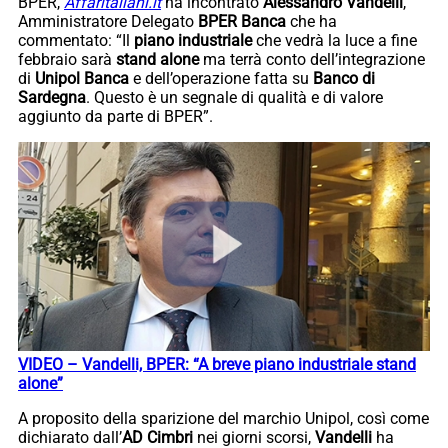
BPER,
Affaritaliani.it
ha incontrato
Alessandro Vandelli
,
Amministratore Delegato
BPER Banca
che ha
commentato: “Il
piano industriale
che vedrà la luce a fine
febbraio sarà
stand alone
ma terrà conto dell’integrazione
di
Unipol Banca
e dell’operazione fatta su
Banco di
Sardegna
. Questo è un segnale di qualità e di valore
aggiunto da parte di BPER”.
VIDEO – Vandelli, BPER: “A breve piano industriale stand
alone”
A proposito della sparizione del marchio Unipol, così come
dichiarato dall’
AD Cimbri
nei giorni scorsi,
Vandelli
ha