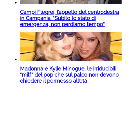
Campi Flegrei, l’appello del centrodestra
in Campania: “Subito lo stato di
emergenza, non perdiamo tempo”
Madonna e Kylie Minogue, le irriducibili
“milf” del pop che sul palco non devono
chiedere il permesso all’età