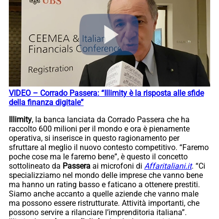
VIDEO – Corrado Passera: “Illimity è la risposta alle sfide
della finanza digitale”
Illimity
, la banca lanciata da Corrado Passera che ha
raccolto 600 milioni per il mondo e ora è pienamente
operativa, si inserisce in questo ragionamento per
sfruttare al meglio il nuovo contesto competitivo. “Faremo
poche cose ma le faremo bene”, è questo il concetto
sottolineato da
Passera
ai microfoni di
Affaritaliani.it
. “Ci
specializziamo nel mondo delle imprese che vanno bene
ma hanno un rating basso e faticano a ottenere prestiti.
Siamo anche accanto a quelle aziende che vanno male
ma possono essere ristrutturate. Attività importanti, che
possono servire a rilanciare l’imprenditoria italiana”.