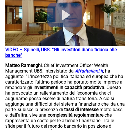
VIDEO – Spinelli, UBS: “Gli investitori diano fiducia alle
banche”
Matteo Ramenghi
, Chief Investment Officer Wealth
Management
UBS
, intervistato da
Affaritaliani.it
, ha
aggiunto: “L’incertezza politica italiana ed europea che ha
caratterizzato l’ultimo periodo ha portato molte imprese a
rimandare gli
investimenti in capacità produttiva
. Questo
ha provocato un rallentamento dell’economia che ci
auguriamo possa essere di natura transitoria. A ciò si
aggiunge una difficoltà del sistema finanziario che, da una
parte, subisce la presenza di
tassi di interesse
molto bassi
e, dall’altra, vive una
complessità regolamentare
che
rappresenta un costo per le aziende finanziarie. Tra le
sfide per il futuro del mondo bancario in posizione di