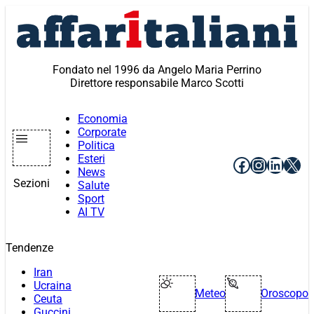
Vai
al
contenuto
Fondato nel 1996 da Angelo Maria Perrino
Direttore responsabile Marco Scotti
Economia
Corporate
Politica
Esteri
Facebook
Instagr
Linke
X
News
Sezioni
Salute
Sport
AI TV
Tendenze
Iran
Ucraina
Meteo
Oroscopo
Ceuta
Guccini