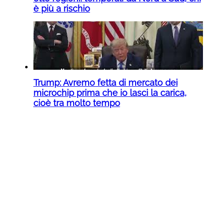
è più a rischio
Trump: Avremo fetta di mercato dei
microchip prima che io lasci la carica,
cioè tra molto tempo