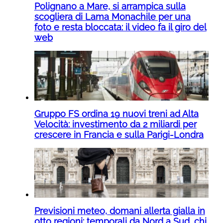
Polignano a Mare, si arrampica sulla
scogliera di Lama Monachile per una
foto e resta bloccata: il video fa il giro del
web
Gruppo FS ordina 19 nuovi treni ad Alta
Velocità: investimento da 2 miliardi per
crescere in Francia e sulla Parigi-Londra
Previsioni meteo, domani allerta gialla in
otto regioni: temporali da Nord a Sud, chi