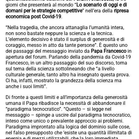
giorni che presenterà al mondo “
Lo scenario di oggi e di
domani per le strategie competitive
” nell’era della
ripresa
economica post Covid-19
.
“Nella tragedia, che ancora attanaglia l’umanità intera,
non sono bastate neppure la scienza e la tecnica.
L’elemento decisivo è stato il surplus di generosità e di
coraggio, messo in atto da tante persone”. È questo uno
dei passaggi del messaggio inviato da
Papa Francesco
in
apertura del forum. Parlando della pandemia da Covid-19
Francesco, in un altro passaggio del suo discorso, torna
sul tema della scienza sottolineando che “a livello
culturale generale, tanto altro ha insegnato questa prova.
Ci ha, infatti, mostrato la grandezza della scienza ma
anche i suoi limiti”.
Di fronte a questi limiti e all’importanza della generosità
umana il Papa ribadisce la necessità di abbandonare il
“paradigma tecnocratico”. “Questo – si legge nel
messaggio – spinge a uscire dal paradigma tecnocratico,
inteso come unico o prevalente approccio ai problemi.
Paradigma improntato alla logica del dominio sulle cose,
nel falso presupposto che ‘esiste una quantità illimitata di
energia e di mezzi utilizzabili, che la loro immediata