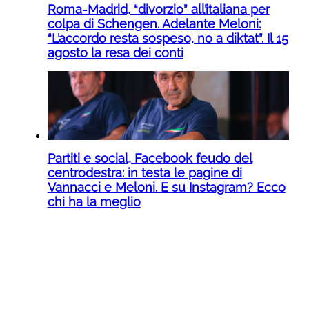
Roma-Madrid, “divorzio” all’italiana per
colpa di Schengen. Adelante Meloni:
“L’accordo resta sospeso, no a diktat”. Il 15
agosto la resa dei conti
Partiti e social, Facebook feudo del
centrodestra: in testa le pagine di
Vannacci e Meloni. E su Instagram? Ecco
chi ha la meglio