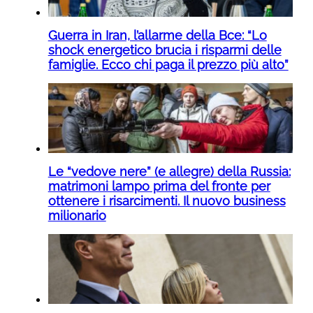
Guerra in Iran, l’allarme della Bce: “Lo
shock energetico brucia i risparmi delle
famiglie. Ecco chi paga il prezzo più alto”
Le “vedove nere” (e allegre) della Russia:
matrimoni lampo prima del fronte per
ottenere i risarcimenti. Il nuovo business
milionario