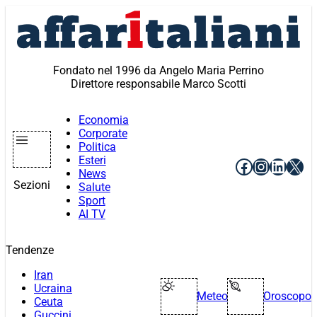
Vai
al
contenuto
Fondato nel 1996 da Angelo Maria Perrino
Direttore responsabile Marco Scotti
Economia
Corporate
Politica
Esteri
Facebook
Instagr
Linke
X
News
Sezioni
Salute
Sport
AI TV
Tendenze
Iran
Ucraina
Meteo
Oroscopo
Ceuta
Guccini