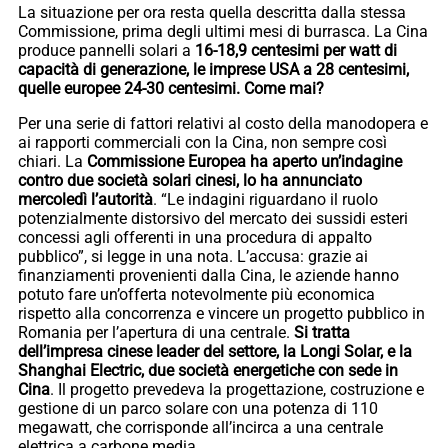
La situazione per ora resta quella descritta dalla stessa
Commissione, prima degli ultimi mesi di burrasca. La Cina
produce pannelli solari a
16-18,9 centesimi per watt di
capacità di generazione, le imprese USA a 28 centesimi,
quelle europee 24-30 centesimi. Come mai?
Per una serie di fattori relativi al costo della manodopera e
ai rapporti commerciali con la Cina, non sempre così
chiari. La
Commissione Europea ha aperto un’indagine
contro due società solari cinesi, lo ha annunciato
mercoledì l’autorità
. “Le indagini riguardano il ruolo
potenzialmente distorsivo del mercato dei sussidi esteri
concessi agli offerenti in una procedura di appalto
pubblico”, si legge in una nota. L’accusa: grazie ai
finanziamenti provenienti dalla Cina, le aziende hanno
potuto fare un’offerta notevolmente più economica
rispetto alla concorrenza e vincere un progetto pubblico in
Romania per l’apertura di una centrale.
Si tratta
dell’impresa cinese leader del settore, la Longi Solar, e la
Shanghai Electric, due società energetiche con sede in
Cina
. Il progetto prevedeva la progettazione, costruzione e
gestione di un parco solare con una potenza di 110
megawatt, che corrisponde all’incirca a una centrale
elettrica a carbone media.