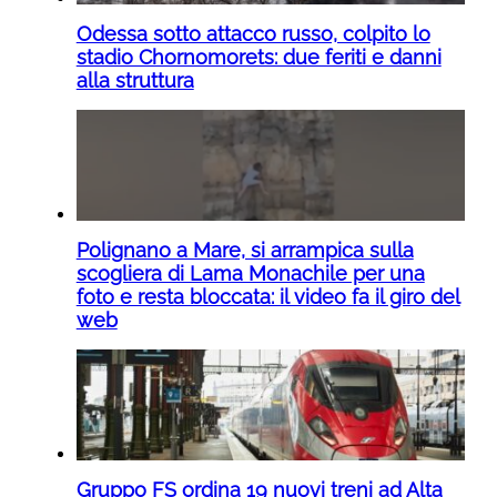
Odessa sotto attacco russo, colpito lo
stadio Chornomorets: due feriti e danni
alla struttura
Polignano a Mare, si arrampica sulla
scogliera di Lama Monachile per una
foto e resta bloccata: il video fa il giro del
web
Gruppo FS ordina 19 nuovi treni ad Alta