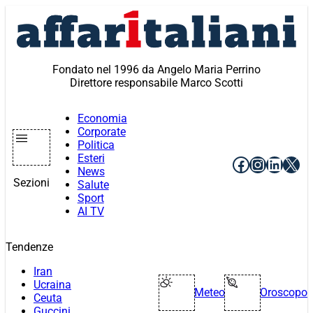
Vai
al
contenuto
Fondato nel 1996 da Angelo Maria Perrino
Direttore responsabile Marco Scotti
Economia
Corporate
Politica
Esteri
Facebook
Instagr
Linke
X
News
Sezioni
Salute
Sport
AI TV
Tendenze
Iran
Ucraina
Meteo
Oroscopo
Ceuta
Guccini