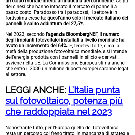
un colpo mortale inferto all’industria del continente.
Colpa
dei cinesi che hanno intasato il mercato di pannelli a
basso costo. Paradosso tra i paradossi, il settore è in
fortissima crescita:
quest’anno solo il mercato italiano dei
pannelli è salito addirittura del 27,5%.
Nel 2023, secondo
l’agenzia BloombergNEF, il numero
degli impianti fotovoltaici installati a livello mondiale ha
avuto un incremento del 64%.
E, tenetevi forte, circa la
metà della produzione fotovoltaica mondiale, e si intende
dell’energia prodotta con i pannelli in silicio e derivati,
avviene nella UE. La Commissione Europea stima anche
che entro il 2030 un milione di posti europei saranno legati
al settore.
LEGGI ANCHE:
L’Italia punta
sul fotovoltaico, potenza più
che raddoppiata nel 2023
Nonostrante tutto, per l’Europa quello del fotovoltaico
resta un percorso col freno tirato, in mancanza di strategie