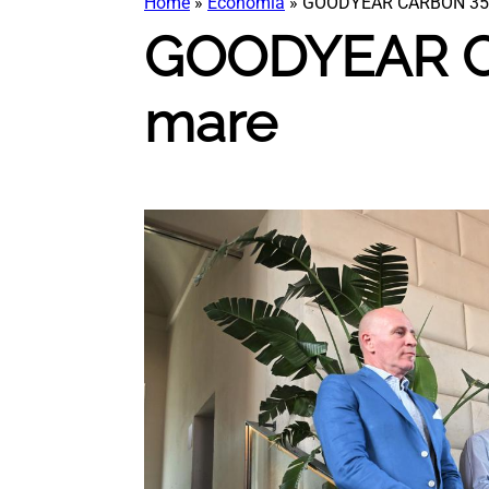
Home
»
Economia
»
GOODYEAR CARBON 35 un
GOODYEAR CA
mare