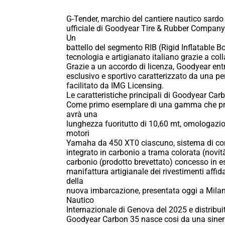
G-Tender, marchio del cantiere nautico sardo T
ufficiale di Goodyear Tire & Rubber Company
Un
battello del segmento RIB (Rigid Inflatable 
tecnologia e artigianato italiano grazie a coll
Grazie a un accordo di licenza, Goodyear ent
esclusivo e sportivo caratterizzato da una pe
facilitato da IMG Licensing.
Le caratteristiche principali di Goodyear Car
Come primo esemplare di una gamma che propo
avrà una
lunghezza fuoritutto di 10,60 mt, omologazio
motori
Yamaha da 450 XT0 ciascuno, sistema di com
integrato in carbonio a trama colorata (novità e
carbonio (prodotto brevettato) concesso in 
manifattura artigianale dei rivestimenti affida
della
nuova imbarcazione, presentata oggi a Milan
Nautico
Internazionale di Genova del 2025 e distribu
Goodyear Carbon 35 nasce cosi da una sinerg