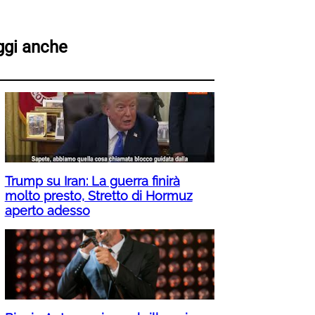
ggi anche
Trump su Iran: La guerra finirà
molto presto, Stretto di Hormuz
aperto adesso