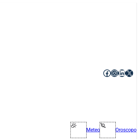
Facebook
Instagr
Linke
X
Meteo
Oroscopo