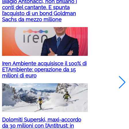
Biagio Antonacci, non brillano i
conti del cantante. E spunta
l’acquisto di un bond Goldman
Sachs da mezzo milione
Iren Ambiente acquisisce il 100% di
ETAmbiente: operazione da 15
milioni di euro
Dolomiti Superski, maxi-accordo
da 30 milioni con l’Antitrust: in