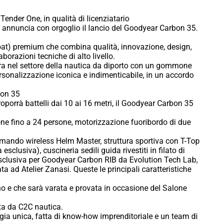
ender One, in qualità di licenziatario
 annuncia con orgoglio il lancio del Goodyear Carbon 35.
Boat) premium che combina qualità, innovazione, design,
aborazioni tecniche di alto livello.
ra nel settore della nautica da diporto con un gommone
rsonalizzazione iconica e indimenticabile, in un accordo
bon 35
rrà battelli dai 10 ai 16 metri, il Goodyear Carbon 35
ne fino a 24 persone, motorizzazione fuoribordo di due
ando wireless Helm Master, struttura sportiva con T-Top
sclusiva), cuscineria sedili guida rivestiti in filato di
esclusiva per Goodyear Carbon RIB da Evolution Tech Lab,
ta ad Atelier Zanasi. Queste le principali caratteristiche
o e che sarà varata e provata in occasione del Salone
ita da C2C nautica.
ia unica, fatta di know-how imprenditoriale e un team di