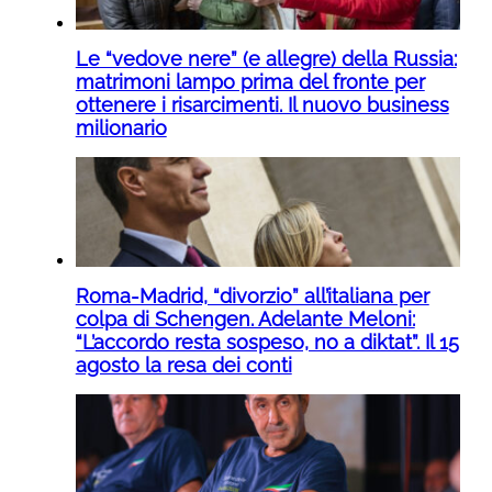
Le “vedove nere” (e allegre) della Russia:
matrimoni lampo prima del fronte per
ottenere i risarcimenti. Il nuovo business
milionario
Roma-Madrid, “divorzio” all’italiana per
colpa di Schengen. Adelante Meloni:
“L’accordo resta sospeso, no a diktat”. Il 15
agosto la resa dei conti