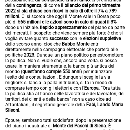
della
contingenza
, di come
il bilancio del primo trimestre
2022 si sia chiuso con ricavi in calo di oltre il 7% a 789
milioni
. Ci si scorda che oggi il Monte vale in Borsa poco
più di 6
65 milioni e le azioni sono in calo di quasi il 3%
dopo un iniziale,
tiepido apprezzamento
del piano da parte
dei mercati. Il sospetto che viene sempre più forte è che si
voglia evitare quanto
successo
con le
elezioni suppletive
dello scorso anno: cioè che
Babbo Monte
entri
direttamente nella campagna elettorale che porterà alle
politiche
2023
. Dunque, un piano politico per estromettere
la politica. Non si vuole che, ancora una volta, si possa
usare, in maniera strumentale, la banca più antica del
mondo (
quest’anno compie 550 anni
) per indirizzare
l’esito delle consultazioni. E dunque si sceglie la via
migliore: si lancia la palla in tribuna, si fa in modo di
comprare tempo con gli elettori e con
l’Europa
. “Ora tutta
la politica stia al fianco delle lavoratrici e dei lavoratori, dei
territori, dei clienti e della banca” non a caso dice ad
Affaritaliani, il segretario generale della
Fabi, Lando Maria
Sileoni
.
Eppure, sembrano tutti soddisfatti dopo la presentazione
del piano industriale di
Monte dei Paschi di Siena
. È