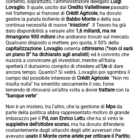
contento, soprattutto, l’amministratore delegato
Luigi
Lovaglio
. Il quale, uscito dal
Credito Valtellinese
passato
nel frattempo ai francesi di
Crédit Agricole
, ha dovuto
gestire la patata bollente di
Babbo Monte
e della sua
continua necessità di nuove “
iniezioni
”. Il Tesoro ha già
dato disponibilità a versare altri
1,6 miliardi, ma ne
rimangono 900 milioni
che andranno trovati sul mercato.
Qualcuno disposto a mettere, pro quota, il 50% della
capitalizzazione
.
Lovaglio
ostenta
ottimismo
(
“non ci sarà
un piano B” ha dichiarato agli analisti
) ed è convinto che
riuscirà a convincere gli investitori, mentre all’Italia
spetterà il durissimo compito di chiedere all’
Ue
di dare
ancora tempo. Quanto? Si vedrà. Lovaglio poi sgombra il
campo dal possibile interesse di
Crédit Agricole
: “Non mi
risulta nulla” ha smentito seccamente il ceo, forse
temendo di ritrovarsi un’altra volta a dover
trattare
con la
“banque verte
”.
Non è un mistero, tra l’altro, che la gestione di
Mps
da
parte della politica abbia rappresentato motivo di grande
imbarazzo per il
Pd, con Enrico Lett
a che ha sì vinto le
suppletive dell’ottobre scorso
, ma ha dovuto difendersi
costantemente dagli attacchi degli altri avversari che
avevano
usato il Monte come ariete per criticare il Partito
.