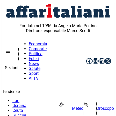
Vai
al
contenuto
Fondato nel 1996 da Angelo Maria Perrino
Direttore responsabile Marco Scotti
Economia
Corporate
Politica
Esteri
Facebook
Instagr
Linke
X
News
Sezioni
Salute
Sport
AI TV
Tendenze
Iran
Ucraina
Meteo
Oroscopo
Ceuta
Guccini