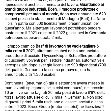
ripercussioni anche sul mercato del lavoro.
Guardando ai
grandi gruppi industriali, Bosh, il maggior produttore di
componenti per auto al mondo
, dopo aver annunciato 620
esuberi presso lo stabilimento di Modugno (Bari), ha fatto
il bis in patria con 800 licenziamenti preannunciati per
quest’anno. Ma altrettanti lavoratori potrebbero perdere il
posto entro il 2021 ed entro il 2022 gli esuberi in Germania
potrebbero superare quota 2 mila.
Il gruppo chimico
Basf di lavoratori ne vuole tagliare 6
mila entro il 2021
, altrettanti esuberi ne ha annunciato il
produttore di acciaio ThyssenKrupp. Schaeffler, produttore
di cuscinetti volventi per i settore industriali, automotive e
aerospaziale, dopo aver già licenziato 900 dipendenti (700
dei quali in Germania) la scorsa primavera, ora ha
annunciato altri 1.300 esuberi.
Continental (pneumatici) già a settembre aveva messo le
mani avanti spiegando: se la crisi continuerà, nei prossimi
10 anni verranno tagliati 20 mila posti di lavoro (l’8% della
forza lavoro attuale) di cui 7 mila in Germania. Non solo:
di questi i primi 5 mila rischiano di essere lasciati a casa
entro il 2023. Brose Group (motori elettrici) ne licenzierà 2