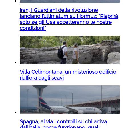
Iran, i Guardiani della rivoluzione
lanciano l’ultimatum su Hormuz: “Riaprirà
solo se gli Usa accetteranno le nostre
condizioni”
Villa Celimontana, un misterioso edificio
riaffiora dagli scavi
Spagna, al via i controlli su chi arriva
dall’Italia: come funzionano, quali