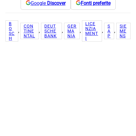
Google
Discover
Fonti preferite
B
LICE
CON
DEUT
GER
S
SIE
O
NZIA
, 
, 
, 
, 
, 
, 
TINE
SCHE
MA
A
ME
SC
MENT
NTAL
BANK
NIA
P
NS
H
I