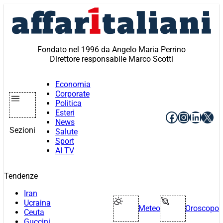
Vai
al
contenuto
Fondato nel 1996 da Angelo Maria Perrino
Direttore responsabile Marco Scotti
Economia
Corporate
Politica
Esteri
Facebook
Instagr
Linke
X
News
Sezioni
Salute
Sport
AI TV
Tendenze
Iran
Ucraina
Meteo
Oroscopo
Ceuta
Guccini