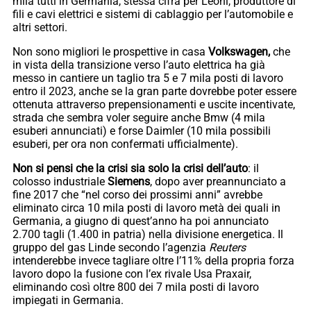
mila tutti in Germania, stessa cifra per Leoni, produttore di
fili e cavi elettrici e sistemi di cablaggio per l’automobile e
altri settori.
Non sono migliori le prospettive in casa
Volkswagen,
che
in vista della transizione verso l’auto elettrica ha già
messo in cantiere un taglio tra 5 e 7 mila posti di lavoro
entro il 2023, anche se la gran parte dovrebbe poter essere
ottenuta attraverso prepensionamenti e uscite incentivate,
strada che sembra voler seguire anche Bmw (4 mila
esuberi annunciati) e forse Daimler (10 mila possibili
esuberi, per ora non confermati ufficialmente).
Non si pensi che la crisi sia solo la crisi dell’auto
: il
colosso industriale
Siemens
, dopo aver preannunciato a
fine 2017 che “nel corso dei prossimi anni” avrebbe
eliminato circa 10 mila posti di lavoro metà dei quali in
Germania, a giugno di quest’anno ha poi annunciato
2.700 tagli (1.400 in patria) nella divisione energetica. Il
gruppo del gas Linde secondo l’agenzia
Reuters
intenderebbe invece tagliare oltre l’11% della propria forza
lavoro dopo la fusione con l’ex rivale Usa Praxair,
eliminando così oltre 800 dei 7 mila posti di lavoro
impiegati in Germania.