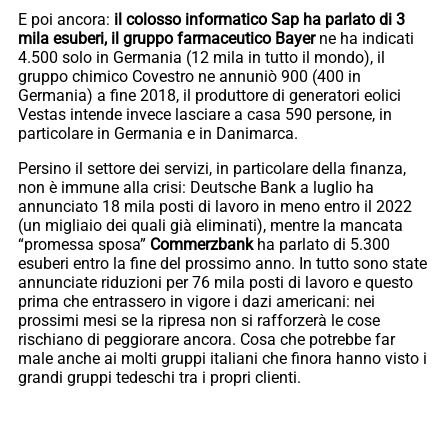
E poi ancora:
il colosso informatico Sap ha parlato di 3
mila esuberi, il gruppo farmaceutico Bayer
ne ha indicati
4.500 solo in Germania (12 mila in tutto il mondo), il
gruppo chimico Covestro ne annuniò 900 (400 in
Germania) a fine 2018, il produttore di generatori eolici
Vestas intende invece lasciare a casa 590 persone, in
particolare in Germania e in Danimarca.
Persino il settore dei servizi, in particolare della finanza,
non è immune alla crisi: Deutsche Bank a luglio ha
annunciato 18 mila posti di lavoro in meno entro il 2022
(un migliaio dei quali già eliminati), mentre la mancata
“promessa sposa”
Commerzbank
ha parlato di 5.300
esuberi entro la fine del prossimo anno. In tutto sono state
annunciate riduzioni per 76 mila posti di lavoro e questo
prima che entrassero in vigore i dazi americani: nei
prossimi mesi se la ripresa non si rafforzerà le cose
rischiano di peggiorare ancora. Cosa che potrebbe far
male anche ai molti gruppi italiani che finora hanno visto i
grandi gruppi tedeschi tra i propri clienti.