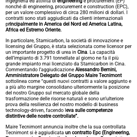
ingegneria ed attività di
engineering
e procurement (EP)
nonché di engineering, procurement e construction (EPC),
per un valore complessivo di circa 280 milioni di dollari. I
contratti sono stati aggiudicati da clienti internazionali
p
rincipalmente in America del Nord ed America Latina,
Africa ed Estremo Oriente.
In particolare, Stamicarbon, la società di innovazione e
licensing del Gruppo, è stata selezionata come licensor per
un importante progetto di urea in
Cina
. La capacità
dell’impianto di 3.791 tonnellate al giorno ne fa il più
grande impianto mai licenziato da Stamicarbon in Cina.
Commentando l’aggiudicazione
Alessandro Bernini,
Amministratore Delegato del Gruppo Maire Tecnimont
sottolinea come “questi nuovi contratti a valore aggiunto e
a più alto margine consolidano ulteriormente la posizione
del nostro Gruppo sul mercato globale della
trasformazione delle risorse naturali e sono un’ulteriore
prova della resilienza del nostro modello di business
technology-driven, facendo l
eva sulle competenze
distintive delle nostre controllate”.
Maire Tecnimont annuncia inoltre che la sua controllata
Tecnimont si è aggiudicata
un contratto Epc (Engineering,