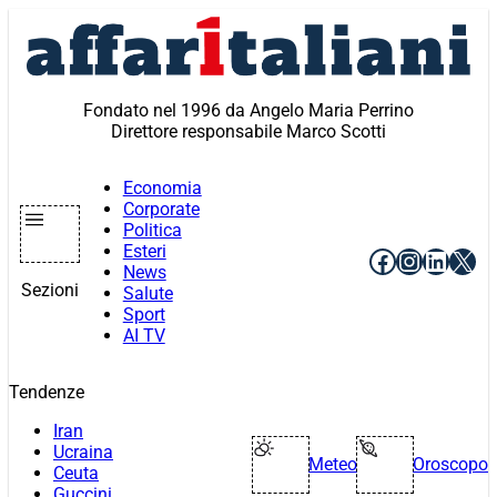
Vai
al
contenuto
Fondato nel 1996 da Angelo Maria Perrino
Direttore responsabile Marco Scotti
Economia
Corporate
Politica
Esteri
Facebook
Instagr
Linke
X
News
Sezioni
Salute
Sport
AI TV
Tendenze
Iran
Ucraina
Meteo
Oroscopo
Ceuta
Guccini