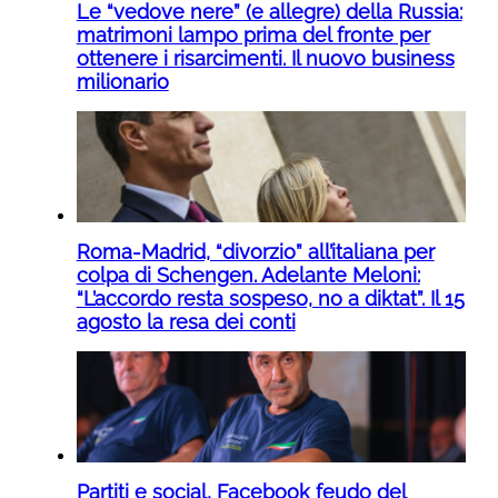
Le “vedove nere” (e allegre) della Russia:
matrimoni lampo prima del fronte per
ottenere i risarcimenti. Il nuovo business
milionario
Roma-Madrid, “divorzio” all’italiana per
colpa di Schengen. Adelante Meloni:
“L’accordo resta sospeso, no a diktat”. Il 15
agosto la resa dei conti
Partiti e social, Facebook feudo del