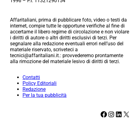
1996 – P.I. 11321290154
Affaritaliani, prima di pubblicare foto, video o testi da
internet, compie tutte le opportune verifiche al fine di
accertarne il libero regime di circolazione e non violare
i diritti di autore o altri diritti esclusivi di terzi. Per
segnalare alla redazione eventuali errori nell’uso del
materiale riservato, scriveteci a
tecnici@affaritaliani.it.: provvederemo prontamente
alla rimozione del materiale lesivo di diritti di terzi.
Contatti
Policy Editoriali
Redazione
Per la tua pubblicità
Facebook
Instagram
LinkedIn
X