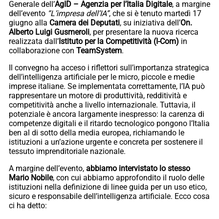
Generale dell’
AgID – Agenzia per l’Italia Digitale
, a margine
dell’evento
“L’impresa dell’IA”
, che si è tenuto martedì 17
giugno alla
Camera dei Deputati
, su iniziativa dell’
On.
Alberto Luigi Gusmeroli
, per presentare la nuova ricerca
realizzata dall’
Istituto per la Competitività (I-Com)
in
collaborazione con
TeamSystem
.
Il convegno ha acceso i riflettori sull’importanza strategica
dell’intelligenza artificiale per le micro, piccole e medie
imprese italiane. Se implementata correttamente, l’IA può
rappresentare un motore di produttività, redditività e
competitività anche a livello internazionale. Tuttavia, il
potenziale è ancora largamente inespresso: la carenza di
competenze digitali e il ritardo tecnologico pongono l’Italia
ben al di sotto della media europea, richiamando le
istituzioni a un’azione urgente e concreta per sostenere il
tessuto imprenditoriale nazionale.
A margine dell’evento,
abbiamo intervistato lo stesso
Mario Nobile
, con cui abbiamo approfondito il ruolo delle
istituzioni nella definizione di linee guida per un uso etico,
sicuro e responsabile dell’intelligenza artificiale. Ecco cosa
ci ha detto: