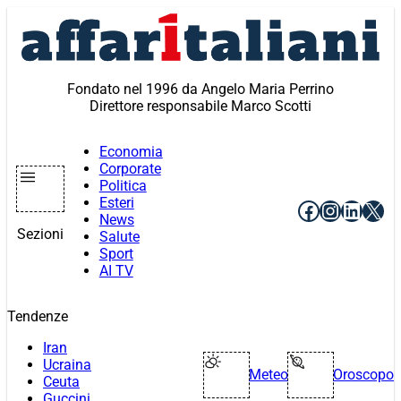
Vai
al
contenuto
Fondato nel 1996 da Angelo Maria Perrino
Direttore responsabile Marco Scotti
Economia
Corporate
Politica
Esteri
Facebook
Instagr
Linke
X
News
Sezioni
Salute
Sport
AI TV
Tendenze
Iran
Ucraina
Meteo
Oroscopo
Ceuta
Guccini