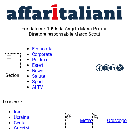
Vai
al
contenuto
Fondato nel 1996 da Angelo Maria Perrino
Direttore responsabile Marco Scotti
Economia
Corporate
Politica
Esteri
Facebook
Instagr
Linke
X
News
Sezioni
Salute
Sport
AI TV
Tendenze
Iran
Ucraina
Meteo
Oroscopo
Ceuta
Guccini