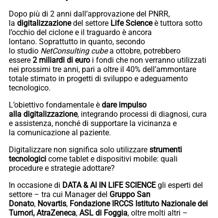
Dopo più di 2 anni dall’approvazione del PNRR,
la
digitalizzazione
del settore
Life Science
è tuttora sotto
l’occhio del ciclone e il traguardo è ancora
lontano. Soprattutto in quanto, secondo
lo studio
NetConsulting cube
a ottobre, potrebbero
essere
2 miliardi di euro
i fondi che non verranno utilizzati
nei prossimi tre anni, pari a oltre il 40% dell’ammontare
totale stimato in progetti di sviluppo e adeguamento
tecnologico.
L’obiettivo fondamentale è
dare impulso
alla
digitalizzazione
, integrando processi di diagnosi, cura
e assistenza, nonché di supportare la vicinanza e
la comunicazione al paziente.
Digitalizzare non significa solo utilizzare
strumenti
tecnologici
come tablet e dispositivi mobile: quali
procedure e strategie adottare?
In occasione di
DATA & AI IN LIFE SCIENCE
gli esperti del
settore – tra cui Manager del
Gruppo San
Donato
,
Novartis
,
Fondazione IRCCS Istituto Nazionale dei
Tumori, AtraZeneca
,
ASL di Foggia
, oltre molti altri –