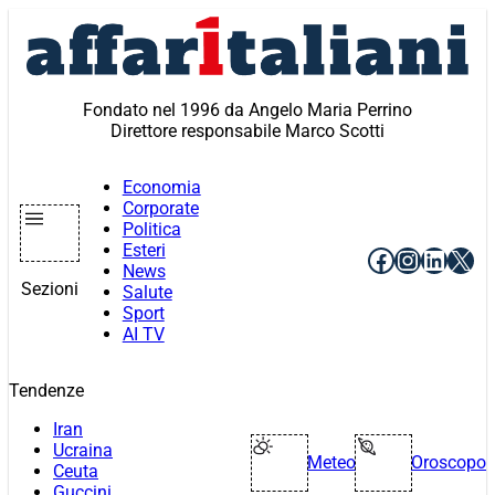
Vai
al
contenuto
Fondato nel 1996 da Angelo Maria Perrino
Direttore responsabile Marco Scotti
Economia
Corporate
Politica
Esteri
Facebook
Instagr
Linke
X
News
Sezioni
Salute
Sport
AI TV
Tendenze
Iran
Ucraina
Meteo
Oroscopo
Ceuta
Guccini