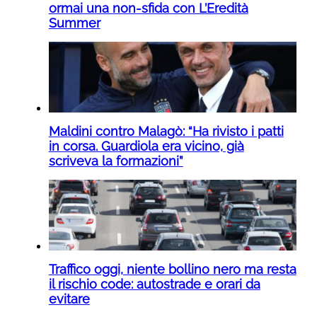
ormai una non-sfida con L’Eredità
Summer
Maldini contro Malagò: “Ha rivisto i patti
in corsa. Guardiola era vicino, già
scriveva la formazioni”
Traffico oggi, niente bollino nero ma resta
il rischio code: autostrade e orari da
evitare