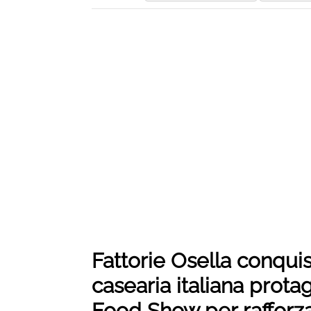
Fattorie Osella conqui
casearia italiana prot
Food Show per rafforzar