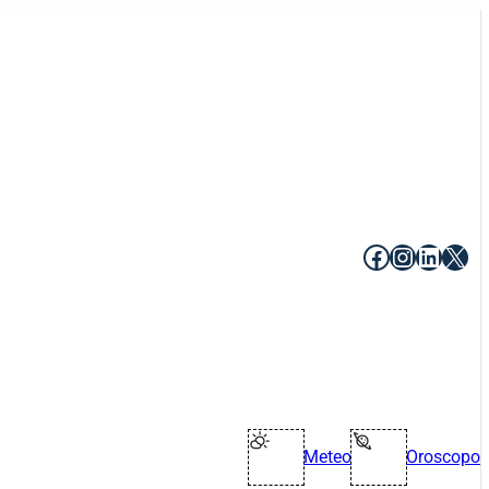
Facebook
Instagr
Linke
X
Meteo
Oroscopo