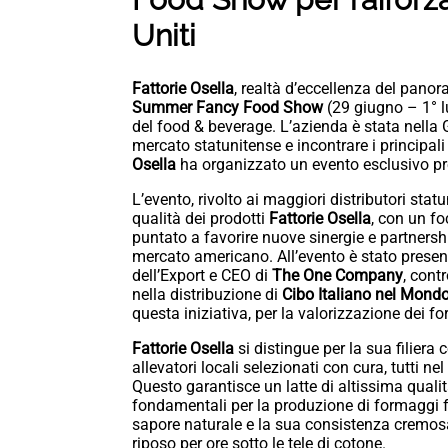
Uniti
Fattorie Osella
, realtà d’eccellenza del panor
Summer Fancy Food Show
(29 giugno – 1° l
del food & beverage. L’azienda è stata nella 
mercato statunitense e incontrare i principali
Osella
ha organizzato un evento esclusivo pr
L’evento, rivolto ai maggiori distributori statu
qualità dei prodotti
Fattorie Osella
, con un fo
puntato a favorire nuove sinergie e partnersh
mercato americano. All’evento è stato prese
dell’Export e CEO di
The One Company
, cont
nella distribuzione di
Cibo Italiano nel Mond
questa iniziativa, per la valorizzazione dei 
Fattorie Osella
si distingue per la sua filier
allevatori locali selezionati con cura, tutti 
Questo garantisce un latte di altissima qualità
fondamentali per la produzione di formaggi fr
sapore naturale e la sua consistenza cremosa 
riposo per ore sotto le tele di cotone.