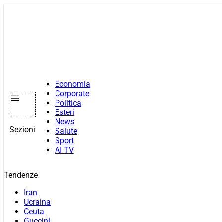
Vai
al
contenuto
Economia
Corporate
Politica
Esteri
News
Sezioni
Salute
Sport
AI TV
Tendenze
Iran
Ucraina
Ceuta
Guccini