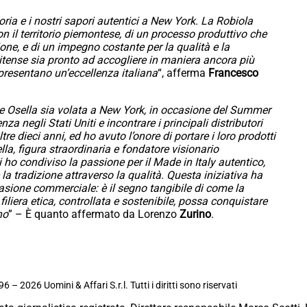
oria e i nostri sapori autentici a New York. La Robiola
on il territorio piemontese, di un processo produttivo che
ne, e di un impegno costante per la qualità e la
itense sia pronto ad accogliere in maniera ancora più
ppresentano un’eccellenza italiana
“, afferma
Francesco
 Osella sia volata a New York, in occasione del Summer
 negli Stati Uniti e incontrare i principali distributori
re dieci anni, ed ho avuto l’onore di portare i loro prodotti
ella, figura straordinaria e fondatore visionario
i ho condiviso la passione per il Made in Italy autentico,
e la tradizione attraverso la qualità. Questa iniziativa ha
sione commerciale: è il segno tangibile di come la
iliera etica, controllata e sostenibile, possa conquistare
no
” – È quanto affermato da Lorenzo
Zurino
.
6 – 2026 Uomini & Affari S.r.l. Tutti i diritti sono riservati