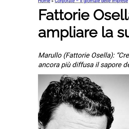
Home
»
Corporate – Il giornale delle imprese
Fattorie Osel
ampliare la s
Marullo (Fattorie Osella): “C
ancora più diffusa il sapore d