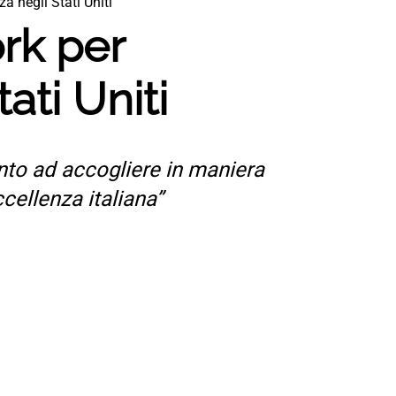
a negli Stati Uniti
ork per
ati Uniti
onto ad accogliere in maniera
cellenza italiana”