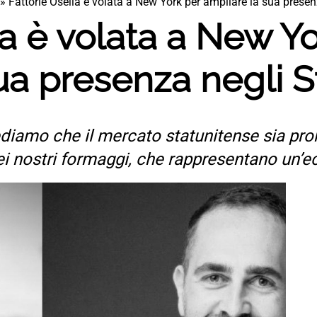
»
Fattorie Osella è volata a New York per ampliare la sua presenz
la è volata a New Y
ua presenza negli St
rediamo che il mercato statunitense sia pr
ei nostri formaggi, che rappresentano un’ec