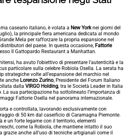
ama caseario italiano, è volata a
New York
nei giorni del
uglio), la principale fiera americana dedicata al mondo
Grande Mela per rafforzare la propria espansione nel
 distributori del paese. In questa occasione,
Fattorie
esso Il Gattopardo Restaurant a Manhattan.
nitensi, ha avuto l’obiettivo di presentare l’autenticità e la
cus particolare sulla celebre Robiola Osella. La serata ha
ip strategiche volte all’espansione del marchio nel
nte anche
Lorenzo Zurino
, Presidente del Forum Italiano
rollata dalla
VIRGO Holding
, tra le Società Leader in Italia
o
. La sua partecipazione ha sottolineato l’importanza di
formaggi Fattorie Osella nel panorama internazionale.
a corta e controllata, lavorando esclusivamente con
nel raggio di 50 km dal caseificio di Caramagna Piemonte.
 e un forte legame con il territorio, elementi
eschi, come la Robiola, che mantiene intatto il suo
grazie anche all’uso di tecniche artigianali come il