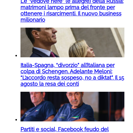
Le “vedove nere” (e allegre) della Russia:
matrimoni lampo prima del fronte per
ottenere i risarcimenti. Il nuovo business
milionario
Italia-Spagna, “divorzio” all’italiana per
colpa di Schengen. Adelante Meloni:
“L’accordo resta sospeso, no a diktat”. Il 15
agosto la resa dei conti
Partiti e social, Facebook feudo del