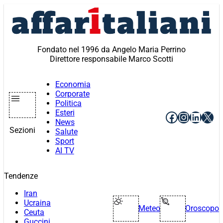
Vai
al
contenuto
Fondato nel 1996 da Angelo Maria Perrino
Direttore responsabile Marco Scotti
Economia
Corporate
Politica
Esteri
Facebook
Instagr
Linke
X
News
Sezioni
Salute
Sport
AI TV
Tendenze
Iran
Ucraina
Meteo
Oroscopo
Ceuta
Guccini