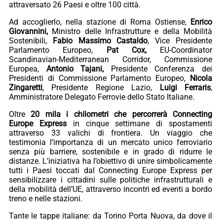
attraversato 26 Paesi e oltre 100 città.
Ad accoglierlo, nella stazione di Roma Ostiense,
Enrico
Giovannini,
Ministro delle Infrastrutture e della Mobilità
Sostenibili,
Fabio Massimo Castaldo
, Vice Presidente
Parlamento Europeo,
Pat Cox,
EU-Coordinator
Scandinavian-Mediterranean Corridor, Commissione
Europea,
Antonio Tajani,
Presidente Conferenza dei
Presidenti di Commissione Parlamento Europeo,
Nicola
Zingaretti
, Presidente Regione Lazio,
Luigi Ferraris
,
Amministratore Delegato Ferrovie dello Stato Italiane.
Oltre
20 mila i chilometri che percorrerà Connecting
Europe Express
in cinque settimane di spostamenti
attraverso 33 valichi di frontiera. Un viaggio che
testimonia l’importanza di un mercato unico ferroviario
senza più barriere, sostenibile e in grado di ridurre le
distanze. L’iniziativa ha l’obiettivo di unire simbolicamente
tutti i Paesi toccati dal Connecting Europe Express per
sensibilizzare i cittadini sulle politiche infrastrutturali e
della mobilità dell’UE, attraverso incontri ed eventi a bordo
treno e nelle stazioni.
Tante le tappe italiane: da Torino Porta Nuova, da dove il