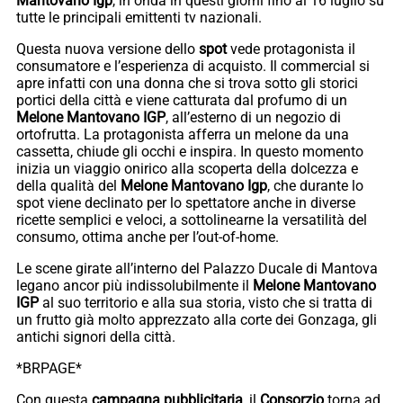
Mantovano Igp
, in onda in questi giorni fino al 16 luglio su
tutte le principali emittenti tv nazionali.
Questa nuova versione dello
spot
vede protagonista il
consumatore e l’esperienza di acquisto. Il commercial si
apre infatti con una donna che si trova sotto gli storici
portici della città e viene catturata dal profumo di un
Melone Mantovano IGP
, all’esterno di un negozio di
ortofrutta. La protagonista afferra un melone da una
cassetta, chiude gli occhi e inspira. In questo momento
inizia un viaggio onirico alla scoperta della dolcezza e
della qualità del
Melone Mantovano Igp
, che durante lo
spot viene declinato per lo spettatore anche in diverse
ricette semplici e veloci, a sottolinearne la versatilità del
consumo, ottima anche per l’out-of-home.
Le scene girate all’interno del Palazzo Ducale di Mantova
legano ancor più indissolubilmente il
Melone Mantovano
IGP
al suo territorio e alla sua storia, visto che si tratta di
un frutto già molto apprezzato alla corte dei Gonzaga, gli
antichi signori della città.
*BRPAGE*
Con questa
campagna pubblicitaria
, il
Consorzio
torna ad