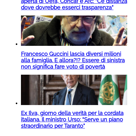
aperta di Uefa, Concaf e Afc: “C’è distanza
dove dovrebbe esserci trasparenza”
Francesco Guccini lascia diversi milioni
alla famiglia. E allora?!? Essere di sinistra
non significa fare voto di povertà
Ex Ilva, giorno della verità per la cordata
italiana. Il ministro Urso: “Serve un piano
straordinario per Taranto”