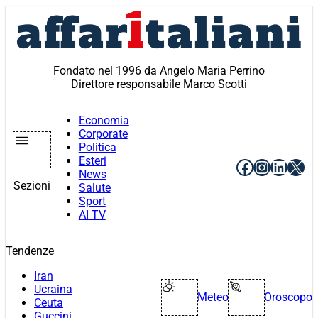
Vai
al
contenuto
Fondato nel 1996 da Angelo Maria Perrino
Direttore responsabile Marco Scotti
Economia
Corporate
Politica
Esteri
Facebook
Instagr
Linke
X
News
Sezioni
Salute
Sport
AI TV
Tendenze
Iran
Ucraina
Meteo
Oroscopo
Ceuta
Guccini