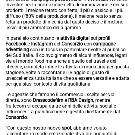
investire per la promozione della denominazione e dei suoi
prodotti: il melone retato con fetta, il più classico e il più
diffuso (l’80% della produzione), il melone retato senza
fetta un prodotto di nicchia dal gusto deciso e il melone
liscio, il più aromatico della gamma.
In parallelo continuano le
attività digital
sui
profili
Facebook
e
Instagram
del
Consorzio
con
campagne
advertising
con un focus in particolare rivolte al pubblico
del Sud Italia. Il coinvolgimento di alcuni influencer, legati
sia al mondo food ma anche a quello del travel e del
lifestyle, completa infine le attività di marketing per questa
stagione, volte a raccontar e il viaggio di gusto di
un’eccellenza tutta italiana che sa essere versatile e adatta
per qualsiasi contesto di vita quotidiana.
Le agenzie che firmano il commercial, scelte per via
diretta, sono
Dresscodefilm
e
RBA Design
, mentre
fruitecom si occupa da tre anni delle attività social e
influencer. La pianificazione è gestita direttamente dal
Consorzio
.
“Con questo nostro nuovo
spot
, abbiamo voluto
raccontare, in modo emozionale, il valore aggiunto di