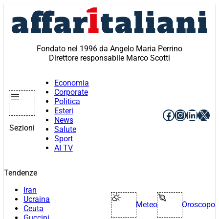
Vai
al
contenuto
Fondato nel 1996 da Angelo Maria Perrino
Direttore responsabile Marco Scotti
Economia
Corporate
Politica
Esteri
Facebook
Instagr
Linke
X
News
Sezioni
Salute
Sport
AI TV
Tendenze
Iran
Ucraina
Meteo
Oroscopo
Ceuta
Guccini