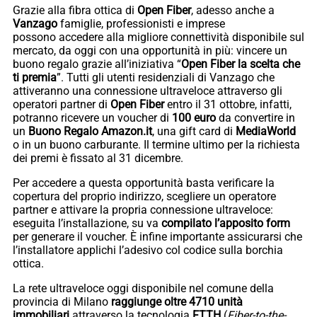
Grazie alla fibra ottica di
Open Fiber
, adesso anche a
Vanzago
famiglie, professionisti e imprese
possono accedere alla migliore connettività disponibile sul
mercato, da oggi con una opportunità in più: vincere un
buono regalo grazie all’iniziativa “
Open Fiber la scelta che
ti premia
”. Tutti gli utenti residenziali di Vanzago che
attiveranno una connessione ultraveloce attraverso gli
operatori partner di
Open Fiber
entro il 31 ottobre, infatti,
potranno ricevere un voucher di
100 euro
da convertire in
un
Buono Regalo Amazon.it
, una gift card di
MediaWorld
o in un buono carburante. Il termine ultimo per la richiesta
dei premi è fissato al 31 dicembre.
Per accedere a questa opportunità basta verificare la
copertura del proprio indirizzo, scegliere un operatore
partner e attivare la propria connessione ultraveloce:
eseguita l’installazione, su va
compilato l’apposito form
per generare il voucher. È infine importante assicurarsi che
l’installatore applichi l’adesivo col codice sulla borchia
ottica.
La rete ultraveloce oggi disponibile nel comune della
provincia di Milano
raggiunge oltre 4710 unità
immobiliari
attraverso la tecnologia
FTTH
(
Fiber-to-the-