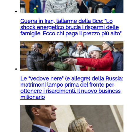
Guerra in Iran, l’allarme della Bce: “Lo
shock energetico brucia i risparmi delle
famiglie. Ecco chi paga il prezzo più alto”
Le “vedove nere” (e allegre) della Russia:
matrimoni lampo prima del fronte per
ottenere i risarcimenti. Il nuovo business
milionario