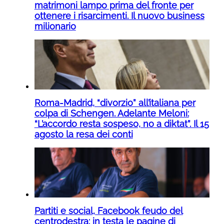
matrimoni lampo prima del fronte per
ottenere i risarcimenti. Il nuovo business
milionario
Roma-Madrid, “divorzio” all’italiana per
colpa di Schengen. Adelante Meloni:
“L’accordo resta sospeso, no a diktat”. Il 15
agosto la resa dei conti
Partiti e social, Facebook feudo del
centrodestra: in testa le pagine di