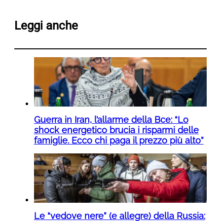
Leggi anche
Guerra in Iran, l’allarme della Bce: “Lo
shock energetico brucia i risparmi delle
famiglie. Ecco chi paga il prezzo più alto”
Le “vedove nere” (e allegre) della Russia: