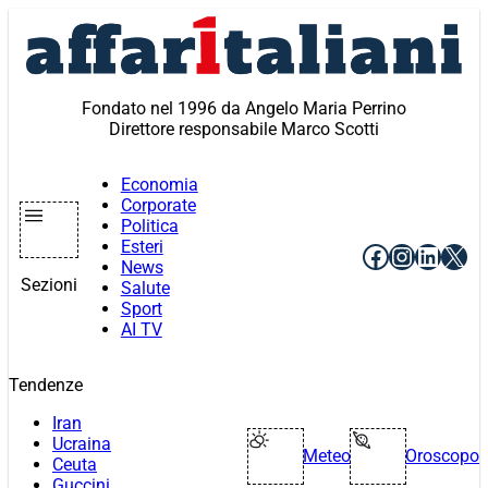
Vai
al
contenuto
Fondato nel 1996 da Angelo Maria Perrino
Direttore responsabile Marco Scotti
Economia
Corporate
Politica
Esteri
Facebook
Instagr
Linke
X
News
Sezioni
Salute
Sport
AI TV
Tendenze
Iran
Ucraina
Meteo
Oroscopo
Ceuta
Guccini