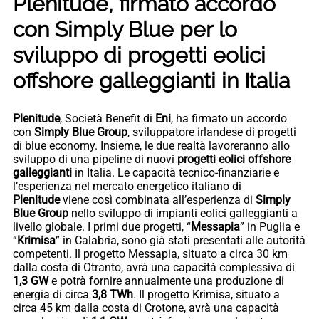
Plenitude, firmato accordo
con Simply Blue per lo
sviluppo di progetti eolici
offshore galleggianti in Italia
Plenitude
, Società Benefit di
Eni
, ha firmato un accordo
con
Simply Blue Group
, sviluppatore irlandese di progetti
di blue economy. Insieme, le due realtà lavoreranno allo
sviluppo di una pipeline di nuovi
progetti eolici offshore
galleggianti
in Italia. Le capacità tecnico-finanziarie e
l’esperienza nel mercato energetico italiano di
Plenitude
viene così combinata all’esperienza di
Simply
Blue Group
nello sviluppo di impianti eolici galleggianti a
livello globale. I primi due progetti, “
Messapia
” in Puglia e
“
Krimisa
” in Calabria, sono già stati presentati alle autorità
competenti. Il progetto Messapia, situato a circa 30 km
dalla costa di Otranto, avrà una capacità complessiva di
1,3 GW
e potrà fornire annualmente una produzione di
energia di circa
3,8 TWh
. Il progetto Krimisa, situato a
circa 45 km dalla costa di Crotone, avrà una capacità