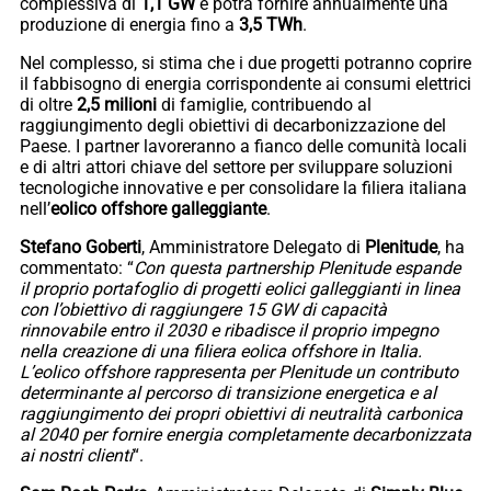
complessiva di
1,1 GW
e potrà fornire annualmente una
produzione di energia fino a
3,5 TWh
.
Nel complesso, si stima che i due progetti potranno coprire
il fabbisogno di energia corrispondente ai consumi elettrici
di oltre
2,5 milioni
di famiglie, contribuendo al
raggiungimento degli obiettivi di decarbonizzazione del
Paese. I partner lavoreranno a fianco delle comunità locali
e di altri attori chiave del settore per sviluppare soluzioni
tecnologiche innovative e per consolidare la filiera italiana
nell’
eolico offshore galleggiante
.
Stefano Goberti
, Amministratore Delegato di
Plenitude
, ha
commentato: “
Con questa partnership Plenitude espande
il proprio portafoglio di progetti eolici galleggianti in linea
con l’obiettivo di raggiungere 15 GW di capacità
rinnovabile entro il 2030 e ribadisce il proprio impegno
nella creazione di una filiera eolica offshore in Italia.
L’eolico offshore rappresenta per Plenitude un contributo
determinante al percorso di transizione energetica e al
raggiungimento dei propri obiettivi di neutralità carbonica
al 2040 per fornire energia completamente decarbonizzata
ai nostri clienti
“.