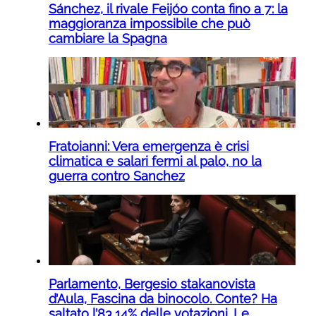
Sánchez, il rivale Feijóo conta fino a 7: la
maggioranza impossibile che può
cambiare la Spagna
Fratoianni: Vera emergenza è crisi
climatica e salari fermi al palo, no la
guerra contro Sanchez
Parlamento, Bergesio stakanovista
d’Aula, Fascina da binocolo. Conte? Ha
saltato l’83,14% delle votazioni. Le