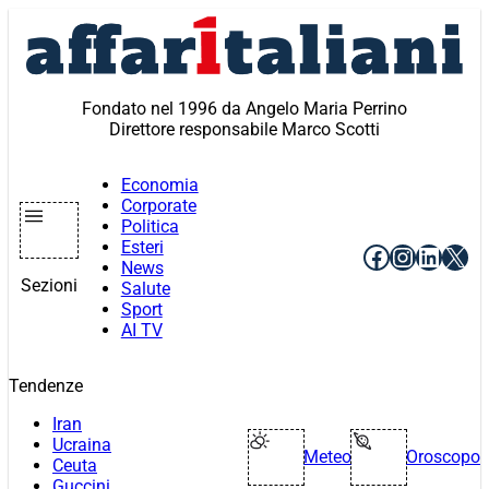
Vai
al
contenuto
Fondato nel 1996 da Angelo Maria Perrino
Direttore responsabile Marco Scotti
Economia
Corporate
Politica
Esteri
Facebook
Instagr
Linke
X
News
Sezioni
Salute
Sport
AI TV
Tendenze
Iran
Ucraina
Meteo
Oroscopo
Ceuta
Guccini