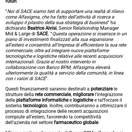
futuri
.
“
Noi di SACE siamo lieti di supportare una realtà di rilievo
come Alfasigma, che ha fatto dell’attività di ricerca e
sviluppo il pilastro della sua strategia di business
” ha
dichiarato
Beatrice Alvisi
, Senior Relationship Manager
Mid & Large di
SACE
. “
Questa operazione si inserisce in un
piano di investimenti finalizzati alla sua espansione
all’estero e consentirà all’impresa di efficientare la sua rete
commerciale, oltre ad integrare nuove piattaforme
tecnologiche e logistiche relative alle recenti acquisizioni
internazionali. Grazie al nostro intervento in
collaborazione con Banco BPM, Alfasigma eleverà
ulteriormente la qualità a servizio della comunità, in linea
con i valori di SACE
”.
Questi finanziamenti saranno destinati a
potenziare
le
strutture della
rete commerciale
,
migliorare
l’integrazione
delle
piattaforme
informatiche
e
logistiche
e rafforzare il
sistema
tecnologico
. Inoltre, contribuiranno a ottimizzare il
processo di integrazione delle recenti acquisizioni
compiute all’estero, favorendo la competitività
dell’azienda nel settore
farmaceutico
globale
.