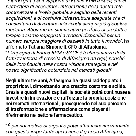
“
Siamo grati per il supporto di Banco BPM e Sace, che ci
permetterà di accelerare l’integrazione della nostra rete
commerciale a livello globale, a seguito delle recenti
acquisizioni, e di costruire infrastrutture adeguate che ci
consentano di diventare un’azienda sempre più globale e
moderna. Abbiamo un significativo portfolio di prodotti e
terapie e siamo impegnati a renderli disponibili per un
numero sempre maggiore di pazienti in tutto il mondo
”, ha
affermato
Tatiana Simonelli
, CFO di
Alfasigma
.
“
L’impegno di Banco BPM e SAC
E
è testimonianza della
forte traiettoria di crescita di Alfasigma ad oggi, nonché
della loro fiducia nella nostra visione strategica e nel
nostro significativo potenziale nei mercati globali
”.
Negli ultimi tre anni, Alfasigma ha quasi raddoppiato i
propri ricavi, dimostrando una crescita costante e solida.
Grazie a questi nuovi capitali, la società potrà continuare a
investire in innovazione e rafforzare la propria posizione
nei mercati internazionali, proseguendo nel suo percorso
di trasformazione e affermazione come player di
riferimento nel settore farmaceutico.
“
È per noi motivo di orgoglio poter affiancare nuovamente
con questa importante operazione il gruppo Alfasigma,