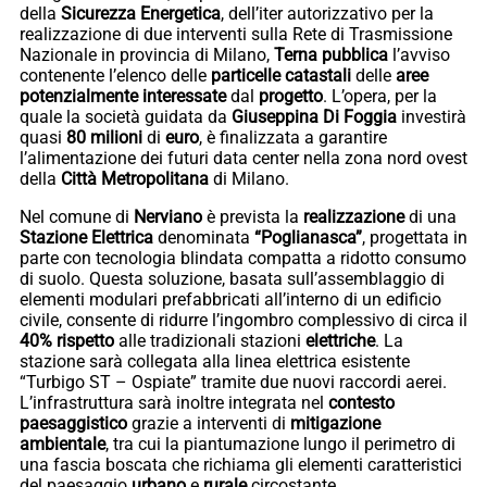
della
Sicurezza
Energetica
, dell’iter autorizzativo per la
realizzazione di due interventi sulla Rete di Trasmissione
Nazionale in provincia di Milano,
Terna pubblica
l’avviso
contenente l’elenco delle
particelle catastali
delle
aree
potenzialmente interessate
dal
progetto
. L’opera, per la
quale la società guidata da
Giuseppina
Di
Foggia
investirà
quasi
80
milioni
di
euro
, è finalizzata a garantire
l’alimentazione dei futuri data center nella zona nord ovest
della
Città
Metropolitana
di Milano.
Nel comune di
Nerviano
è prevista la
realizzazione
di una
Stazione Elettrica
denominata
“Poglianasca”
, progettata in
parte con tecnologia blindata compatta a ridotto consumo
di suolo. Questa soluzione, basata sull’assemblaggio di
elementi modulari prefabbricati all’interno di un edificio
civile, consente di ridurre l’ingombro complessivo di circa il
40% rispetto
alle tradizionali stazioni
elettriche
. La
stazione sarà collegata alla linea elettrica esistente
“Turbigo ST – Ospiate” tramite due nuovi raccordi aerei.
L’infrastruttura sarà inoltre integrata nel
contesto
paesaggistico
grazie a interventi di
mitigazione
ambientale
, tra cui la piantumazione lungo il perimetro di
una fascia boscata che richiama gli elementi caratteristici
del paesaggio
urbano
e
rurale
circostante.