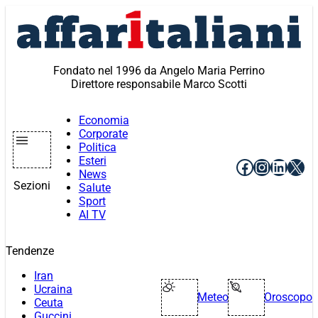
Vai
al
contenuto
Fondato nel 1996 da Angelo Maria Perrino
Direttore responsabile Marco Scotti
Economia
Corporate
Politica
Esteri
Facebook
Instagr
Linke
X
News
Sezioni
Salute
Sport
AI TV
Tendenze
Iran
Ucraina
Meteo
Oroscopo
Ceuta
Guccini