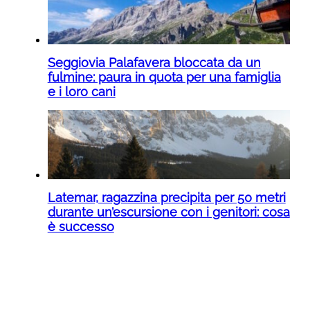
Seggiovia Palafavera bloccata da un
fulmine: paura in quota per una famiglia
e i loro cani
Latemar, ragazzina precipita per 50 metri
durante un’escursione con i genitori: cosa
è successo