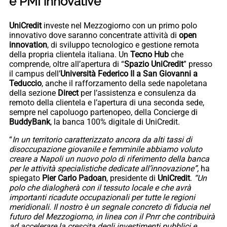
e PMI innovative
UniCredit
investe nel Mezzogiorno con un primo polo
innovativo dove saranno concentrate attività di
open
innovation
, di sviluppo tecnologico e gestione remota
della propria clientela italiana. Un
Tecno Hub
che
comprende, oltre all’apertura di “
Spazio UniCredit
” presso
il campus dell’
Università Federico II a San Giovanni a
Teduccio
, anche il rafforzamento della sede napoletana
della sezione
Direct
per l’assistenza e consulenza da
remoto della clientela e l’apertura di una seconda sede,
sempre nel capoluogo partenopeo, della Concierge di
BuddyBank
, la banca 100% digitale di UniCredit.
“
In un territorio caratterizzato ancora da alti tassi di
disoccupazione giovanile e femminile abbiamo voluto
creare a Napoli un nuovo polo di riferimento della banca
per le attività specialistiche dedicate all’innovazione”,
ha
spiegato
Pier Carlo Padoan
, presidente di
UniCredit
.
“Un
polo che dialogherà con il tessuto locale e che avrà
importanti ricadute occupazionali per tutte le regioni
meridionali. Il nostro è un segnale concreto di fiducia nel
futuro del Mezzogiorno, in linea con il Pnrr che contribuirà
ad accelerare la crescita degli investimenti pubblici e