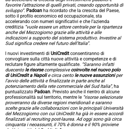
favorire l’attrazione di quelli privati, creando opportunità di
sviluppo”.
Padoan
ha ricordato che la crescita del Paese,
sotto il profilo economico ed occupazionale, sta
accelerando con numeri significativi e che l’azienda
creditizia
“vuole essere un attore centrale per la ripartenza
anche del Mezzogiorno grazie alle attività e alle
indicazioni a supporto del sistema produttivo. Investire al
Sud significa credere nel futuro dell’Italia”.
I nuovi investimenti di
UniCredit
consentiranno di
convogliare sulla città nuove attività e competenze e di
reclutare figure altamente qualificate.
“Saranno infatti
duecento
le risorse
complessive
coinvolte nel nuovo polo
di UniCredit a Napoli
e circa cento
le nuove assunzioni
per
l’avvio delle attività e finalizzate in parte anche al
potenziamento della rete commerciale del Sud Italia”
, ha
puntualizzato
Padoan
. Previsto anche il rientro di alcune
professionalità sul territorio, mentre le
“risorse selezionate
proverranno da diverse regioni meridionali e saranno
scelte grazie alle collaborazioni con le principali Università
del Mezzogiorno con cui UniCredit ha già in essere accordi
finalizzati al recruiting post-laurea. Ad oggi sono già circa
cinquanta
i neoassunti, il 70% è donna e il 90% proviene