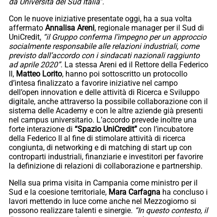
da Università del Sud Italia”.
Con le nuove iniziative presentate oggi, ha a sua volta
affermato
Annalisa Areni
, regionale manager per il Sud di
UniCredit,
“il Gruppo conferma l’impegno per un approccio
socialmente responsabile alle relazioni industriali, come
previsto dall’accordo con i sindacati nazionali raggiunto
ad aprile 2020”
. La stessa Areni ed il Rettore della Federico
II,
Matteo Lorito
, hanno poi sottoscritto un protocollo
d’intesa finalizzato a favorire iniziative nel campo
dell’open innovation e delle attività di Ricerca e Sviluppo
digitale, anche attraverso la possibile collaborazione con il
sistema delle Academy e con le altre aziende già presenti
nel campus universitario. L’accordo prevede inoltre una
forte interazione di
“Spazio UniCredit”
con l’incubatore
della Federico II al fine di stimolare attività di ricerca
congiunta, di networking e di matching di start up con
controparti industriali, finanziarie e investitori per favorire
la definizione di relazioni di collaborazione e partnership.
Nella sua prima visita in Campania come ministro per il
Sud e la coesione territoriale,
Mara Carfagna
ha concluso i
lavori mettendo in luce come anche nel Mezzogiorno si
possono realizzare talenti e sinergie.
“In questo contesto, il