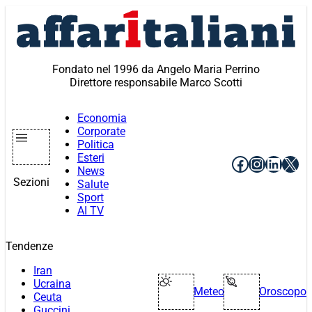
Vai
al
contenuto
Fondato nel 1996 da Angelo Maria Perrino
Direttore responsabile Marco Scotti
Economia
Corporate
Politica
Esteri
Facebook
Instagr
Linke
X
News
Sezioni
Salute
Sport
AI TV
Tendenze
Iran
Ucraina
Meteo
Oroscopo
Ceuta
Guccini