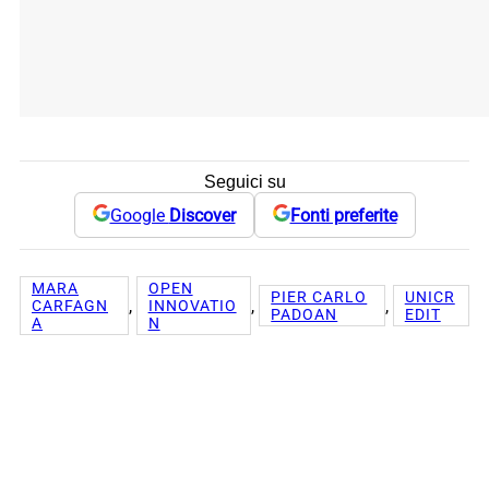
Seguici su
Google
Discover
Fonti preferite
MARA
OPEN
PIER CARLO
UNICR
, 
, 
, 
CARFAGN
INNOVATIO
PADOAN
EDIT
A
N