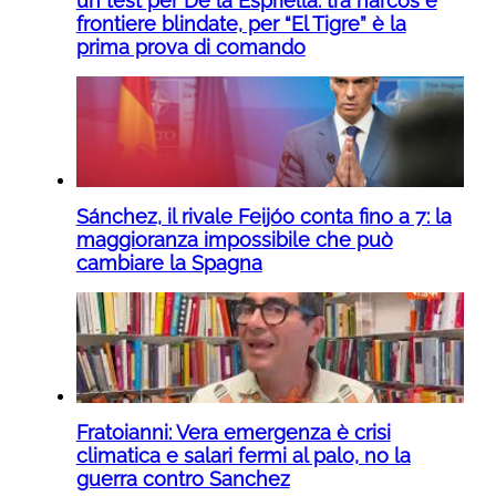
un test per De la Espriella: tra narcos e
frontiere blindate, per “El Tigre” è la
prima prova di comando
Sánchez, il rivale Feijóo conta fino a 7: la
maggioranza impossibile che può
cambiare la Spagna
Fratoianni: Vera emergenza è crisi
climatica e salari fermi al palo, no la
guerra contro Sanchez