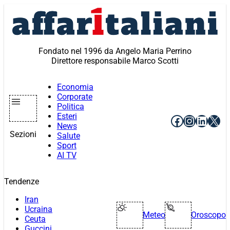
Vai
al
contenuto
Fondato nel 1996 da Angelo Maria Perrino
Direttore responsabile Marco Scotti
Economia
Corporate
Politica
Esteri
Facebook
Instagr
Linke
X
News
Sezioni
Salute
Sport
AI TV
Tendenze
Iran
Ucraina
Meteo
Oroscopo
Ceuta
Guccini