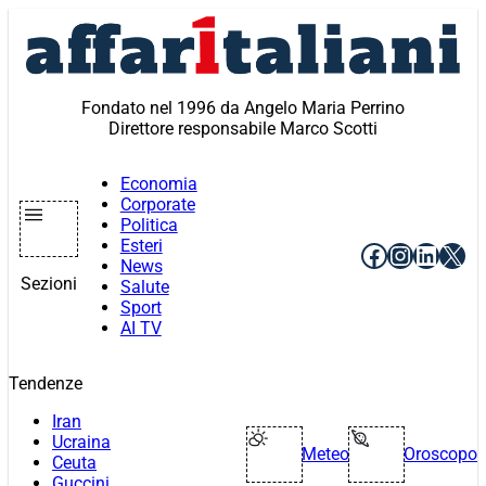
Vai
al
contenuto
Fondato nel 1996 da Angelo Maria Perrino
Direttore responsabile Marco Scotti
Economia
Corporate
Politica
Esteri
Facebook
Instagr
Linke
X
News
Sezioni
Salute
Sport
AI TV
Tendenze
Iran
Ucraina
Meteo
Oroscopo
Ceuta
Guccini