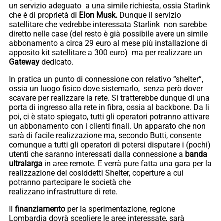
un servizio adeguato a una simile richiesta, ossia Starlink
che è di proprietà di
Elon Musk.
Dunque il servizio
satellitare che vedrebbe interessata Starlink non sarebbe
diretto nelle case (del resto è già possibile avere un simile
abbonamento a circa 29 euro al mese più installazione di
apposito kit satellitare a 300 euro) ma per realizzare un
Gateway
dedicato.
In pratica un punto di connessione con relativo “shelter”,
ossia un luogo fisico dove sistemarlo, senza però dover
scavare per realizzare la rete. Si tratterebbe dunque di una
porta di ingresso alla rete in fibra, ossia al backbone. Da li
poi, ci è stato spiegato, tutti gli operatori potranno attivare
un abbonamento con i clienti finali. Un apparato che non
sarà di facile realizzazione ma, secondo Butti, consente
comunque a tutti gli operatori di potersi disputare i (pochi)
utenti che saranno interessati dalla connessione a
banda
ultralarga
in aree remote. E verrà pure fatta una gara per la
realizzazione dei cosiddetti Shelter, coperture a cui
potranno partecipare le società che
realizzano infrastrutture di rete.
Il
finanziamento
per la sperimentazione, regione
Lombardia dovrà scegliere le aree interessate, sarà