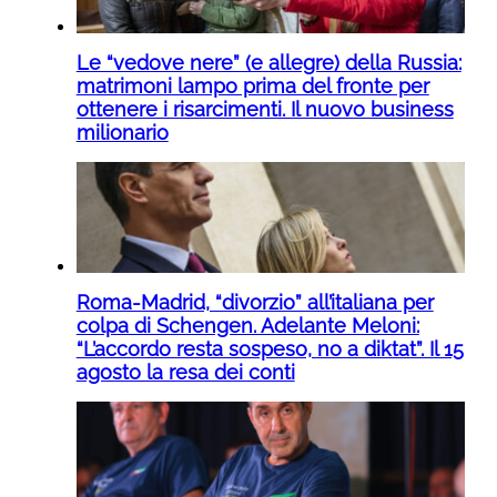
Le “vedove nere” (e allegre) della Russia:
matrimoni lampo prima del fronte per
ottenere i risarcimenti. Il nuovo business
milionario
Roma-Madrid, “divorzio” all’italiana per
colpa di Schengen. Adelante Meloni:
“L’accordo resta sospeso, no a diktat”. Il 15
agosto la resa dei conti