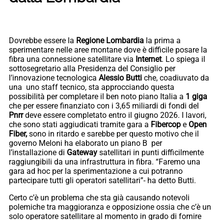
Dovrebbe essere la
Regione Lombardia
la prima a
sperimentare nelle aree montane dove è difficile posare la
fibra una connessione satellitare via
Internet
. Lo spiega il
sottosegretario alla Presidenza del Consiglio per
l’innovazione tecnologica
Alessio Butti
che, coadiuvato da
una uno staff tecnico, sta approcciando questa
possibilità per completare il ben noto piano Italia a
1 giga
che per essere finanziato con i 3,65 miliardi di fondi del
Pnrr
deve essere completato entro il giugno 2026. I lavori,
che sono stati aggiudicati tramite gara a
Fibercop
e
Open
Fiber,
sono in ritardo e sarebbe per questo motivo che il
governo Meloni ha elaborato un piano B per
l’installazione di
Gateway
satellitari in punti difficilmente
raggiungibili da una infrastruttura in fibra. “Faremo una
gara ad hoc per la sperimentazione a cui potranno
partecipare tutti gli operatori satellitari”- ha detto Butti.
Certo c’è un problema che sta già causando notevoli
polemiche tra maggioranza e opposizione ossia che c’è un
solo operatore satellitare al momento in grado di fornire