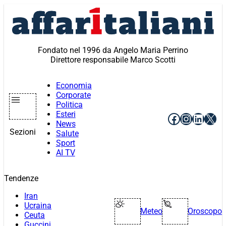
Vai
al
contenuto
Fondato nel 1996 da Angelo Maria Perrino
Direttore responsabile Marco Scotti
Economia
Corporate
Politica
Esteri
Facebook
Instagr
Linke
X
News
Sezioni
Salute
Sport
AI TV
Tendenze
Iran
Ucraina
Meteo
Oroscopo
Ceuta
Guccini