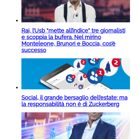
Rai, l’Usb “mette all’indice” tre giornalisti
e scoppia la bufera. Nel mirino
Monteleone, Brunori e Boccia, cos’è
successo
Social, il grande bersaglio dell’estate: ma
la responsabilità non è di Zuckerberg