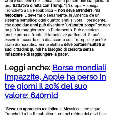
Uniti
e sostiene che l’unica strada percorribile sia quella di
una
trattativa diretta con Trump
. “L’Europa – spiega
Tronchetti a La Repubblica –
non deve arrendersi ma
negoziare
. E deve farlo seriamente. In America c’è un
sistema semplice: ogni quattro anni si vota il presidente,
che
dopo due anni può diventare “un’anatra zoppa”
se non
ha più la maggioranza in Parlamento. Può accadere
anche prima a fronte di turbolenze particolari. Si può
essere in accordo o in disaccordo con Trump, che però è
stato democraticamente eletto e
deve portare risultati ai
suoi cittadini; quindi ha bisogno di crescita senza
inflazione e di raggiungere la pace
“.
Leggi anche:
Borse mondiali
impazzite, Apple ha perso in
tre giorni il 20% del suo
valore: 640mld
“
Serve un approccio realistico
. Il
Messico
– prosegue
Tronchetti a La Repubblica – era nel mirino dei dazi Usa