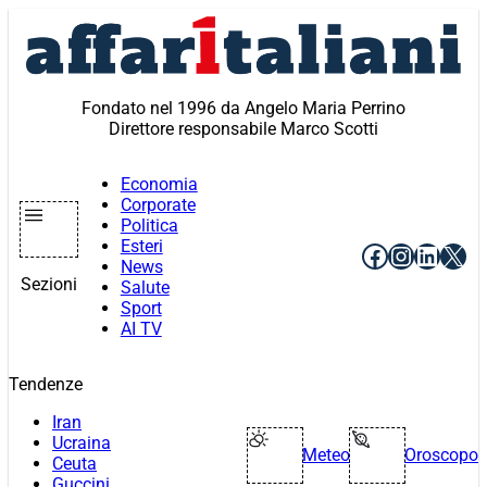
Vai
al
contenuto
Fondato nel 1996 da Angelo Maria Perrino
Direttore responsabile Marco Scotti
Economia
Corporate
Politica
Esteri
Facebook
Instagr
Linke
X
News
Sezioni
Salute
Sport
AI TV
Tendenze
Iran
Ucraina
Meteo
Oroscopo
Ceuta
Guccini