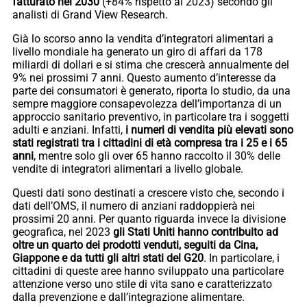
fatturato nel 2030
(+84% rispetto al 2023) secondo gli
analisti di Grand View Research.
Già lo scorso anno la vendita d’integratori alimentari a
livello mondiale ha generato un giro di affari da 178
miliardi di dollari e si stima che crescerà annualmente del
9% nei prossimi 7 anni. Questo aumento d’interesse da
parte dei consumatori è generato, riporta lo studio, da una
sempre maggiore consapevolezza dell’importanza di un
approccio sanitario preventivo, in particolare tra i soggetti
adulti e anziani. Infatti,
i numeri di vendita più elevati sono
stati registrati tra i cittadini di età compresa tra i 25 e i 65
anni
, mentre solo gli over 65 hanno raccolto il 30% delle
vendite di integratori alimentari a livello globale.
Questi dati sono destinati a crescere visto che, secondo i
dati dell’OMS, il numero di anziani raddoppierà nei
prossimi 20 anni. Per quanto riguarda invece la divisione
geografica, nel 2023
gli Stati Uniti hanno contribuito ad
oltre un quarto dei prodotti venduti, seguiti da Cina,
Giappone e da tutti gli altri stati del G20
. In particolare, i
cittadini di queste aree hanno sviluppato una particolare
attenzione verso uno stile di vita sano e caratterizzato
dalla prevenzione e dall’integrazione alimentare.