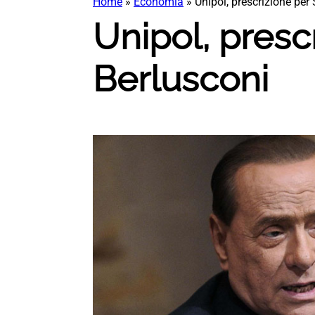
Home
»
Economia
»
Unipol, prescrizione per 
Unipol, presc
Berlusconi