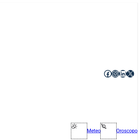
Facebook
Instagr
Linke
X
Meteo
Oroscopo