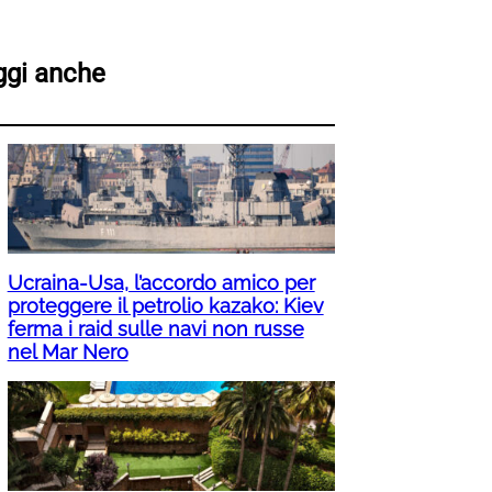
ggi anche
Ucraina-Usa, l’accordo amico per
proteggere il petrolio kazako: Kiev
ferma i raid sulle navi non russe
nel Mar Nero