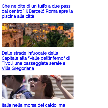
Che ne dite di un tuffo a due passi
dal centro? Il Barceló Roma apre la
piscina alla città
Dalle strade infuocate della
Capitale alla “Valle dell’Inferno” di
Tivoli: una passeggiata serale a
Villa Gregoriana
Italia nella morsa del caldo, ma