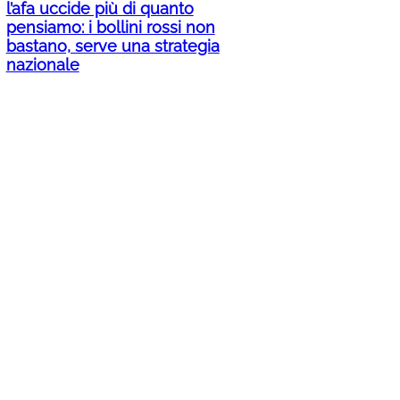
l’afa uccide più di quanto
pensiamo: i bollini rossi non
bastano, serve una strategia
nazionale