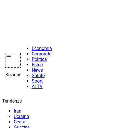
Vai
al
contenuto
Economia
Corporate
Politica
Esteri
News
Sezioni
Salute
Sport
AI TV
Tendenze
Iran
Ucraina
Ceuta
Guccini