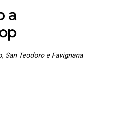
o a
top
so, San Teodoro e Favignana