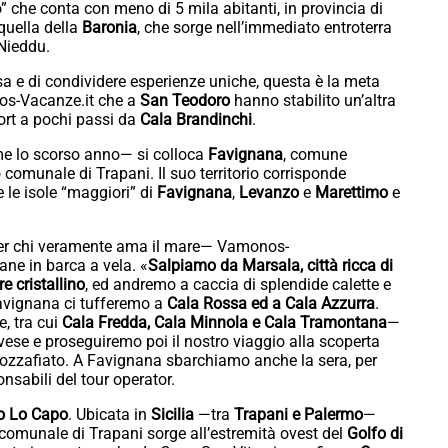
 che conta con meno di 5 mila abitanti, in provincia di
quella della
Baronia
, che sorge nell’immediato entroterra
 Nieddu.
a e di condividere esperienze uniche, questa è la meta
nos-Vacanze.it che a
San Teodoro
hanno stabilito un’altra
sort a pochi passi da
Cala Brandinchi
.
me lo scorso anno— si colloca
Favignana
, comune
 comunale di Trapani. Il suo territorio corrisponde
 le isole “maggiori” di
Favignana
,
Levanzo
e
Marettimo
e
—per chi veramente ama il mare— Vamonos-
ane in barca a vela. «
Salpiamo da Marsala, città ricca di
e cristallino
, ed andremo a caccia di splendide calette e
Favignana ci tufferemo a
Cala Rossa ed a Cala Azzurra
.
e, tra cui
Cala Fredda, Cala Minnola e Cala Tramontana
—
ese e proseguiremo poi il nostro viaggio alla scoperta
mozzafiato. A Favignana sbarchiamo anche la sera, per
nsabili del tour operator.
o Lo Capo
. Ubicata in
Sicilia
—tra
Trapani e Palermo
—
 comunale di Trapani sorge all’estremità ovest del
Golfo di