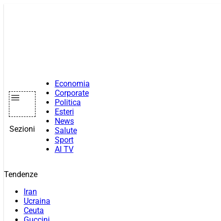
Vai
al
contenuto
Economia
Corporate
Politica
Esteri
News
Sezioni
Salute
Sport
AI TV
Tendenze
Iran
Ucraina
Ceuta
Guccini