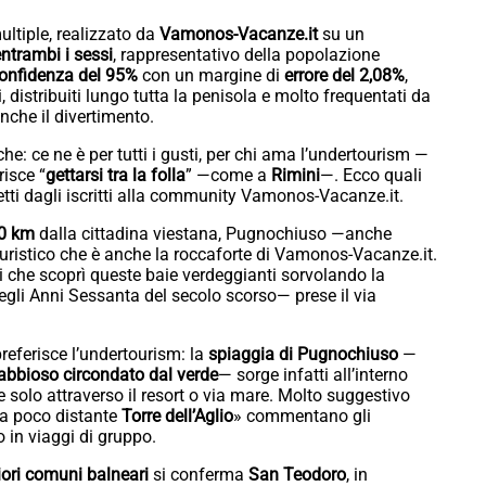
ltiple, realizzato da
Vamonos-Vacanze.it
su un
ntrambi i sessi
, rappresentativo della popolazione
 confidenza del 95%
con un margine di
errore del 2,08%
,
i, distribuiti lungo tutta la penisola e molto frequentati da
nche il divertimento.
: ce ne è per tutti i gusti, per chi ama l’undertourism —
isce “
gettarsi tra la folla
” —come a
Rimini
—. Ecco quali
letti dagli iscritti alla community Vamonos-Vacanze.it.
20 km
dalla cittadina viestana, Pugnochiuso —anche
turistico che è anche la roccaforte di Vamonos-Vacanze.it.
ei che scoprì queste baie verdeggianti sorvolando la
gli Anni Sessanta del secolo scorso— prese il via
preferisce l’undertourism: la
spiaggia di Pugnochiuso
—
abbioso circondato dal verde
— sorge infatti all’interno
le solo attraverso il resort o via mare. Molto suggestivo
la poco distante
Torre dell’Aglio
» commentano gli
o in viaggi di gruppo.
iori comuni balneari
si conferma
San Teodoro
, in