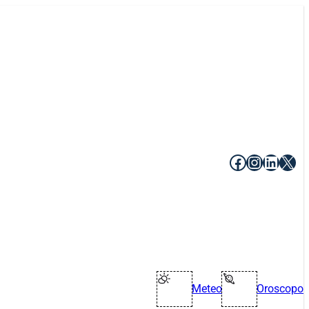
Facebook
Instagr
Linke
X
Meteo
Oroscopo