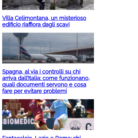
Villa Celimontana, un misterioso
edificio riaffiora dagli scavi
Spagna, al via i controlli su chi
arriva dall’Italia: come funzionano,
quali documenti servono e cosa
fare per evitare problemi