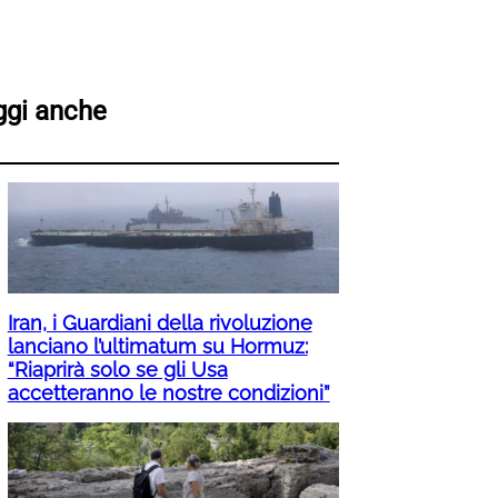
ggi anche
Iran, i Guardiani della rivoluzione
lanciano l’ultimatum su Hormuz:
“Riaprirà solo se gli Usa
accetteranno le nostre condizioni”