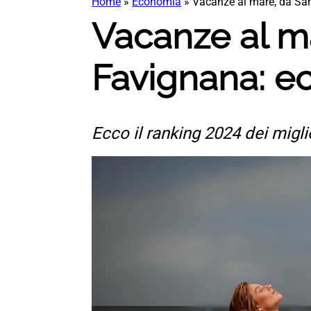
Home
»
Economia
»
Vacanze al mare, da San
Vacanze al m
Favignana: ec
Ecco il ranking 2024 dei migl