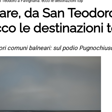
 Teodoro a Favignana: ecco le destinazioni top
are, da San Teodor
co le destinazioni 
iori comuni balneari: sul podio Pugnochiu