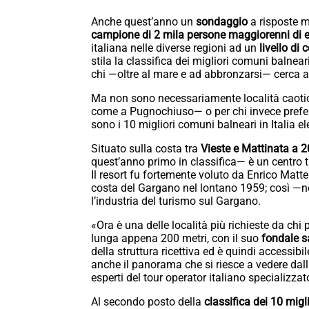
Anche quest’anno un
sondaggio
a risposte mu
campione di 2 mila persone maggiorenni di e
italiana nelle diverse regioni ad un
livello di
stila la classifica dei migliori comuni balnear
chi —oltre al mare e ad abbronzarsi— cerca a
Ma non sono necessariamente località caotiche
come a Pugnochiuso— o per chi invece prefer
sono i 10 migliori comuni balneari in Italia e
Situato sulla costa tra
Vieste e Mattinata a 
quest’anno primo in classifica— è un centro 
Il resort fu fortemente voluto da Enrico Matt
costa del Gargano nel lontano 1959; così —ne
l’industria del turismo sul Gargano.
«Ora è una delle località più richieste da chi 
lunga appena 200 metri, con il suo
fondale s
della struttura ricettiva ed è quindi accessibi
anche il panorama che si riesce a vedere dal
esperti del tour operator italiano specializzat
Al secondo posto della
classifica dei 10 migl