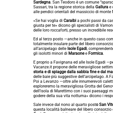
Sardegna
. San Teodoro è un comune “sparso”
Sassari, tra la regione storica della
Gallura
e 
alle pendici orientali del massiccio di monte
«Se hai voglia di
Caraibi
a pochi passi da cas
giusta per te» dicono gli specialisti di Vamo
delle loro roccaforti, presso un incredibile re
Ed al terzo posto —anche in questo caso co
totalmente insulare parte del libero consorzio
all’arcipelago delle
Isole Egadi
, comprendente
gli isolotti minori di
Maraone
e
Formica
.
E proprio a Favignana ed alle Isole Egadi 
Vacanze.it propone delle meravigliose settim
storia e di spiagge dalla sabbia fine e dal mar
delle baie più suggestive dell’arcipelago. A 
Poi a Levanzo —oltre alle innumerevoli calett
esploreremo la meravigliosa Grotta del Genov
dell’isola di Marettimo con i suoi paesaggi 
godere della sua vita notturna» dicono i respo
Sale invece dal nono al quarto post
o San Vit
questa località balneare del libero consorzio