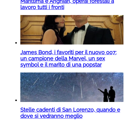
Marittima e Anghiari, operai forestali a
lavoro tutti i fronti
James Bond, i favoriti per il nuovo 007:
un campione della Marvel, un sex
symbol e il marito di una popstar
Stelle cadenti di San Lorenzo, quando e
dove si vedranno meglio