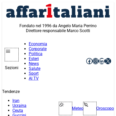
Vai
al
contenuto
Fondato nel 1996 da Angelo Maria Perrino
Direttore responsabile Marco Scotti
Economia
Corporate
Politica
Esteri
Facebook
Instagr
Linke
X
News
Sezioni
Salute
Sport
AI TV
Tendenze
Iran
Ucraina
Meteo
Oroscopo
Ceuta
Guccini