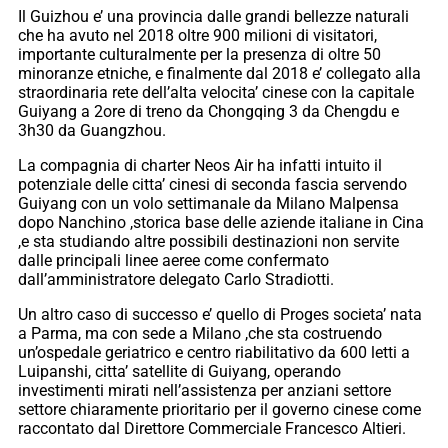
Il Guizhou e’ una provincia dalle grandi bellezze naturali
che ha avuto nel 2018 oltre 900 milioni di visitatori,
importante culturalmente per la presenza di oltre 50
minoranze etniche, e finalmente dal 2018 e’ collegato alla
straordinaria rete dell’alta velocita’ cinese con la capitale
Guiyang a 2ore di treno da Chongqing 3 da Chengdu e
3h30 da Guangzhou.
La compagnia di charter Neos Air ha infatti intuito il
potenziale delle citta’ cinesi di seconda fascia servendo
Guiyang con un volo settimanale da Milano Malpensa
dopo Nanchino ,storica base delle aziende italiane in Cina
,e sta studiando altre possibili destinazioni non servite
dalle principali linee aeree come confermato
dall’amministratore delegato Carlo Stradiotti.
Un altro caso di successo e’ quello di Proges societa’ nata
a Parma, ma con sede a Milano ,che sta costruendo
un’ospedale geriatrico e centro riabilitativo da 600 letti a
Luipanshi, citta’ satellite di Guiyang, operando
investimenti mirati nell’assistenza per anziani settore
settore chiaramente prioritario per il governo cinese come
raccontato dal Direttore Commerciale Francesco Altieri.