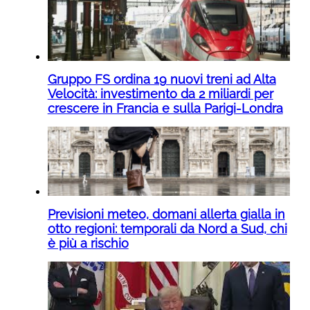
Gruppo FS ordina 19 nuovi treni ad Alta
Velocità: investimento da 2 miliardi per
crescere in Francia e sulla Parigi-Londra
Previsioni meteo, domani allerta gialla in
otto regioni: temporali da Nord a Sud, chi
è più a rischio