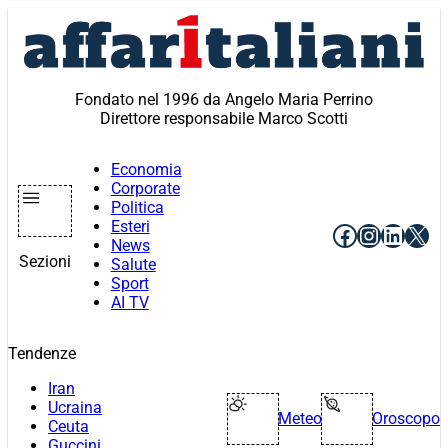
Vai
al
contenuto
Fondato nel 1996 da Angelo Maria Perrino
Direttore responsabile Marco Scotti
Economia
Corporate
Politica
Esteri
Facebook
Instagr
Linke
X
News
Sezioni
Salute
Sport
AI TV
Tendenze
Iran
Ucraina
Meteo
Oroscopo
Ceuta
Guccini