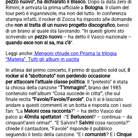
pezzo nuovo”, ha dichiarato il Blasco.
Dopo la data zero di
Rimini, è arrivata la prima ufficiale a
Bologna
. Il claim del
tour però è ingannevole, ma non del tutto. In conferenza
stampa infatti, il rocker di Zocca ha risposto alle domande
che
non si tratta di un nuovo progetto discografico
, bensì
di un brano al quale sta lavorando: “In questi giorni sto
scrivendo un
pezzo nuovo
– ha detto il Vasco nazionale –
quando esce non si sa, ma c’è
“.
Leggi anche:
Mengoni chiude con Prisma la trilogia
“Materia”. Tutti gli album in uscita
In attesa del primo concerto, il primo di quattro sold out,
il
rocker si è “sbottonato” non perdendo occasione
per attaccare l’attuale classe politica
. Il “pretesto” è stata
la chiosa della canzone “
T’immagini”
, brano del 1985
contenuto nell’album “Cosa succede in citta’”, che sul
finale recita
“Favole/Favole/Favole”
. Da lì si è lasciato
andare a questi commenti in un botta e risposta con i suoi
fan: “La
Meloni cosa racconta
?” – ha detto Vasco dal
palco ai
40mila spettatori
-“E
Berlusconi
? – continua – da
cinquant’anni ormai!”. “E Salvini?
Salvini
cosa racconta?”
chiede il cantautore, “Favole” risponde il pubblico
seguendo il testo della canzone. “E i
comunist
i? E i
Cinque