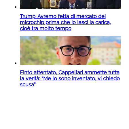
Trump: Avremo fetta di mercato dei
microchip prima che io lasci la carica,
cioè tra molto tempo
Finto attentato, Cappellari ammette tutta
la verità: “Me lo sono inventato, vi chiedo
scusa”