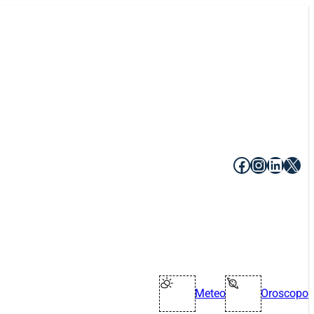
Facebook
Instagr
Linke
X
Meteo
Oroscopo