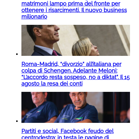
matrimoni lampo prima del fronte per
ottenere i risarcimenti. Il nuovo business
milionario
Roma-Madrid, “divorzio” all’italiana per
colpa di Schengen. Adelante Meloni:
“L’accordo resta sospeso, no a diktat”. Il 15
agosto la resa dei conti
Partiti e social, Facebook feudo del
centrodestra: in testa le pagine di