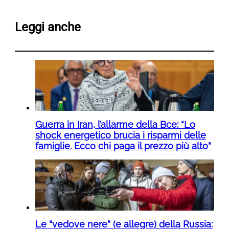
Leggi anche
Guerra in Iran, l’allarme della Bce: “Lo
shock energetico brucia i risparmi delle
famiglie. Ecco chi paga il prezzo più alto”
Le “vedove nere” (e allegre) della Russia: