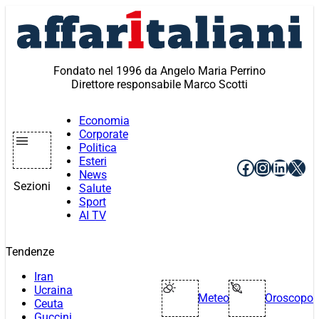
Vai
al
contenuto
Fondato nel 1996 da Angelo Maria Perrino
Direttore responsabile Marco Scotti
Economia
Corporate
Politica
Esteri
Facebook
Instagr
Linke
X
News
Sezioni
Salute
Sport
AI TV
Tendenze
Iran
Ucraina
Meteo
Oroscopo
Ceuta
Guccini