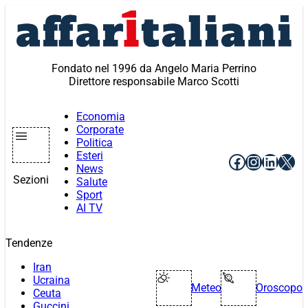
Vai
al
contenuto
Fondato nel 1996 da Angelo Maria Perrino
Direttore responsabile Marco Scotti
Economia
Corporate
Politica
Esteri
Facebook
Instagr
Linke
X
News
Sezioni
Salute
Sport
AI TV
Tendenze
Iran
Ucraina
Meteo
Oroscopo
Ceuta
Guccini