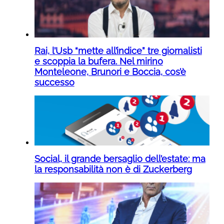
Rai, l’Usb “mette all’indice” tre giornalisti
e scoppia la bufera. Nel mirino
Monteleone, Brunori e Boccia, cos’è
successo
Social, il grande bersaglio dell’estate: ma
la responsabilità non è di Zuckerberg