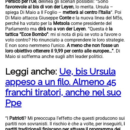
Persico per l’Ue
, delinea gli scenari possibili: “Sono
favorevole al bis di von der Leyen
, lo merita. Ursula –
spiega Di Maio a Il Foglio –
metterà al centro l’Italia
“. Poi
Di Maio attacca Giuseppe
Conte
e la nuova linea del M5s,
perché ha votato per la
Metsola
come presidente del
Parlamento ma
dirà no a von der Leyen
. “Questa è
la
tattica “Ecce Bombo”
: mi si nota di più se voto a favore o
voto contro? Ho rinunciato a comprendere le loro strategie.
E non sono nemmeno l’unico.
A meno che non fosse un
loro obiettivo ottenere il 9,99 per cento alle europee…”
. Di
Maio si sofferma anche sugli altri leader politici.
Leggi anche:
Ue, bis Ursula
appeso a un filo. Almeno 45
franchi tiratori, anche nel suo
Ppe
“I
Patrioti
? Mi preoccupa l’effetto che questi producono sui
partiti non sovranisti. Il rischio è che a volte, per inseguirli,
i
partiti tradizionali finiscano per attuare il programma dei