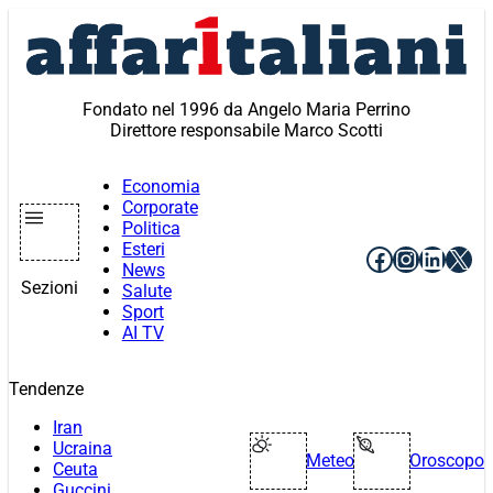
Vai
al
contenuto
Fondato nel 1996 da Angelo Maria Perrino
Direttore responsabile Marco Scotti
Economia
Corporate
Politica
Esteri
Facebook
Instagr
Linke
X
News
Sezioni
Salute
Sport
AI TV
Tendenze
Iran
Ucraina
Meteo
Oroscopo
Ceuta
Guccini