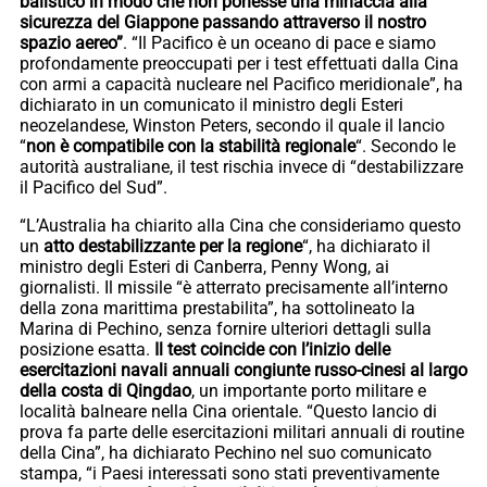
balistico in modo che non ponesse una minaccia alla
sicurezza del Giappone passando attraverso il nostro
spazio aereo”
. “Il Pacifico è un oceano di pace e siamo
profondamente preoccupati per i test effettuati dalla Cina
con armi a capacità nucleare nel Pacifico meridionale”, ha
dichiarato in un comunicato il ministro degli Esteri
neozelandese, Winston Peters, secondo il quale il lancio
“
non è compatibile con la stabilità regionale
“. Secondo le
autorità australiane, il test rischia invece di “destabilizzare
il Pacifico del Sud”.
“L’Australia ha chiarito alla Cina che consideriamo questo
un
atto destabilizzante per la regione
“, ha dichiarato il
ministro degli Esteri di Canberra, Penny Wong, ai
giornalisti. Il missile “è atterrato precisamente all’interno
della zona marittima prestabilita”, ha sottolineato la
Marina di Pechino, senza fornire ulteriori dettagli sulla
posizione esatta.
Il test coincide con l’inizio delle
esercitazioni navali annuali congiunte russo-cinesi al largo
della costa di Qingdao
, un importante porto militare e
località balneare nella Cina orientale. “Questo lancio di
prova fa parte delle esercitazioni militari annuali di routine
della Cina”, ha dichiarato Pechino nel suo comunicato
stampa, “i Paesi interessati sono stati preventivamente