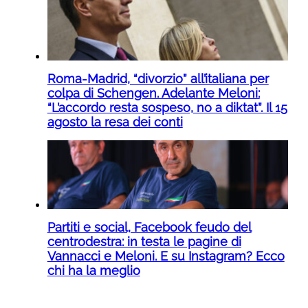
Roma-Madrid, “divorzio” all’italiana per
colpa di Schengen. Adelante Meloni:
“L’accordo resta sospeso, no a diktat”. Il 15
agosto la resa dei conti
Partiti e social, Facebook feudo del
centrodestra: in testa le pagine di
Vannacci e Meloni. E su Instagram? Ecco
chi ha la meglio