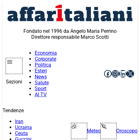
Vai
al
contenuto
Fondato nel 1996 da Angelo Maria Perrino
Direttore responsabile Marco Scotti
Economia
Corporate
Politica
Esteri
Facebook
Instagr
Linke
X
News
Sezioni
Salute
Sport
AI TV
Tendenze
Iran
Ucraina
Meteo
Oroscopo
Ceuta
Guccini