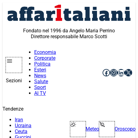
Vai
al
contenuto
Fondato nel 1996 da Angelo Maria Perrino
Direttore responsabile Marco Scotti
Economia
Corporate
Politica
Esteri
Facebook
Instagr
Linke
X
News
Sezioni
Salute
Sport
AI TV
Tendenze
Iran
Ucraina
Meteo
Oroscopo
Ceuta
Guccini