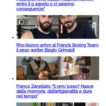
entro il 9 agosto o ci saranno
conseguenze”
Rho,Nuovo arrivo al Francis Boxing Team:
il peso welter Biagio Grimaldi
Franco Zanellato: “Il vero lusso? Nasce
dalla memoria, dall’artigianalità e dura
nel tempo”