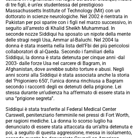
di tre figli, è un’ex studentessa del prestigioso
Massachussetts Institute of Technology (Mit) con un
dottorato in scienze neurologiche. Nel 2002 è rientrata in
Pakistan per poi sparire con i figli nel marzo successivo, in
seguito all’arresto di Khalid Sheikh Muhammad. In
seconde nozze Siddiqui ha sposato un nipote della mente
delle stragi negli Usa, Ammar al-Baluchi. Nel 2004 la
donna è stata inserita nella lista dell’Fbi dei più pericolosi
collaboratori di al-Qaeda. Secondo i familiari della
Siddiqui, la donna è stata detenuta per cinque anni -dal
2003- dalle forze Usa nel carcere di Bagram, in
Afghanistan, dove avrebbe subito torture e abusi. Negli
anni scorsi alla Siddiqui è stata associata anche la storia
del ‘Prigioniero 650’, l’unica donna rinchiusa a Bagram
secondo i racconti degli ex detenuti della prigione. Lei
stessa durante un’udienza ha affermato di essere stata in
una “prigione segreta”.
Siddiqui è stata trasferite al Federal Medical Center
Carswell, penitenziario femminile nei pressi di Fort Worth,
per ragioni mediche. La donna lo scorso luglio ha
denunciato di essere stata attaccata da un’altra detenuta e
poi, a seguito di questa aggressione, messa in isolamento,