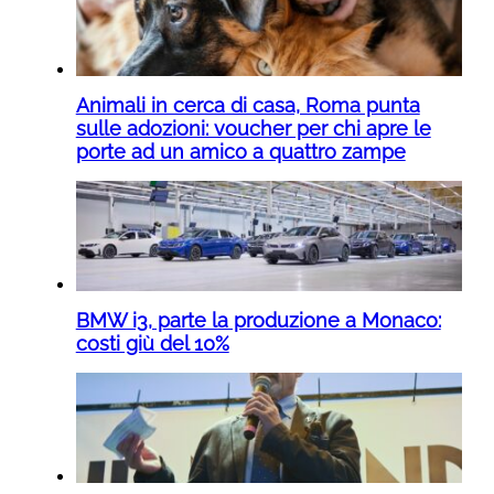
Animali in cerca di casa, Roma punta
sulle adozioni: voucher per chi apre le
porte ad un amico a quattro zampe
BMW i3, parte la produzione a Monaco:
costi giù del 10%