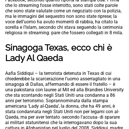
che lo streaming fosse interrotto, sono stati colte parole
che sono state valutate come un negoziato con la polizia,
ma le immagini del sequestro non sono state riprese; la
voce dell’uomo ha avuto momenti di rabbia, ha citato la
sorella e l’Islam, secondo chi stava seguendo la cerimonia
religiosa in streaming: pare che fossero collegati in 8 mila.
Sinagoga Texas, ecco chi è
Lady Al Qaeda
Aafia Siddiqui – la terrorista detenuta in Texas di cui
chiederebbe la scarcerazione l’uomo asserragliato in una
sinagoga di Dallas, affermando di essere il fratello – è
una pakistana con lauree al Mit ed alla Brandies University
che sta scontando negli Stati Uniti una condanna a 86
anni per terrorismo. Soprannominata dalla stampa
americana ‘Lady al-Qaeda’, la donna, che ha 49 anni, è
stata condannata negli Stati Uniti non per legami con al-
Qaeda, ma per aver tentato -secondo l’accusa- di sparare
ai militari statunitensi che la interrogavano dopo la sua
cattura in Afghanistan nel luglio del 2008. Siddiqui, madre