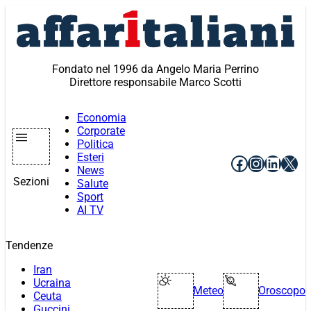
Vai
al
contenuto
Fondato nel 1996 da Angelo Maria Perrino
Direttore responsabile Marco Scotti
Economia
Corporate
Politica
Esteri
Facebook
Instagr
Linke
X
News
Sezioni
Salute
Sport
AI TV
Tendenze
Iran
Ucraina
Meteo
Oroscopo
Ceuta
Guccini