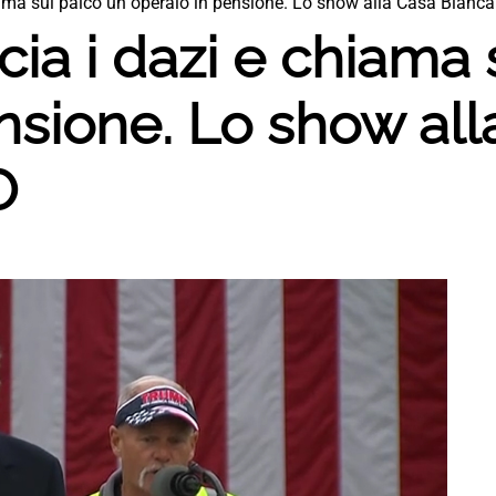
ama sul palco un operaio in pensione. Lo show alla Casa Bianc
a i dazi e chiama 
nsione. Lo show all
O