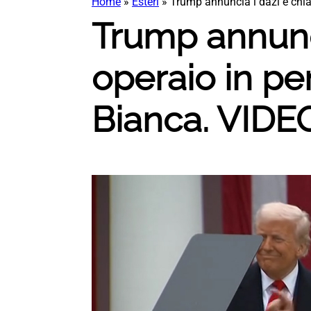
Home
»
Esteri
»
Trump annuncia i dazi e chi
Trump annunci
operaio in pe
Bianca. VIDE