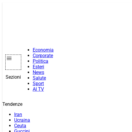
Vai
al
contenuto
Economia
Corporate
Politica
Esteri
News
Sezioni
Salute
Sport
AI TV
Tendenze
Iran
Ucraina
Ceuta
Guccini