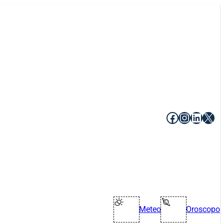
Facebook
Instagr
Linke
X
Meteo
Oroscopo