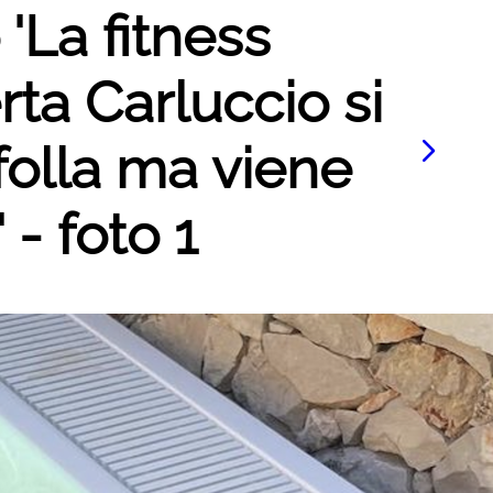
 'La fitness
ta Carluccio si
 folla ma viene
 - foto 1
Le