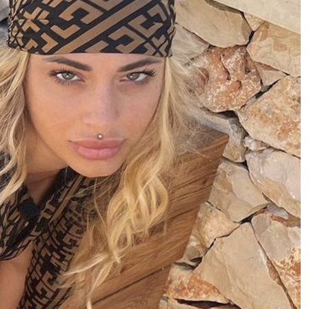
Ceuta, ennesima tragedia: prova a
raggiungere l’isola in parapendio
ma precipita in mare e muore
Milano, sviluppo economico.
Assegnati a Sogemi quattro
mercati comunali coperti