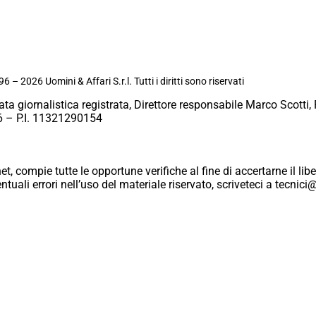
6 – 2026 Uomini & Affari S.r.l. Tutti i diritti sono riservati
ata giornalistica registrata, Direttore responsabile Marco Scotti, 
 – P.I. 11321290154
et, compie tutte le opportune verifiche al fine di accertarne il libe
eventuali errori nell’uso del materiale riservato, scriveteci a tecn