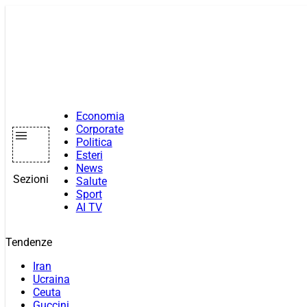
Vai
al
contenuto
Economia
Corporate
Politica
Esteri
News
Sezioni
Salute
Sport
AI TV
Tendenze
Iran
Ucraina
Ceuta
Guccini