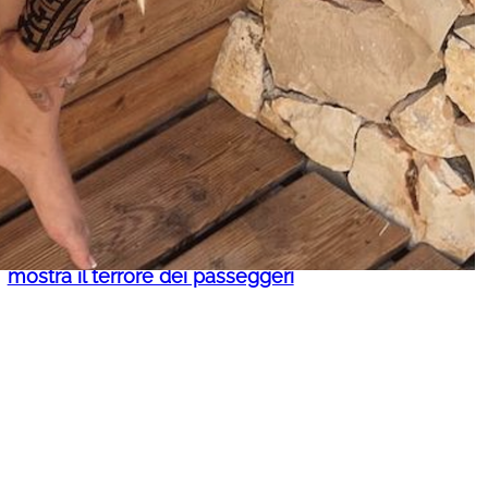
Russell Crowe torna al cinema:
uscita e cast di La vendetta
perfetta – Bear Country
Air India, aereo perde quota
durante una turbolenza: un video
mostra il terrore dei passeggeri