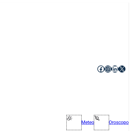
Facebook
Instagr
Linke
X
Meteo
Oroscopo