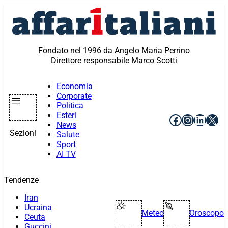
Vai
al
contenuto
Fondato nel 1996 da Angelo Maria Perrino
Direttore responsabile Marco Scotti
Economia
Corporate
Politica
Esteri
Facebook
Instagr
Linke
X
News
Sezioni
Salute
Sport
AI TV
Tendenze
Iran
Ucraina
Meteo
Oroscopo
Ceuta
Guccini