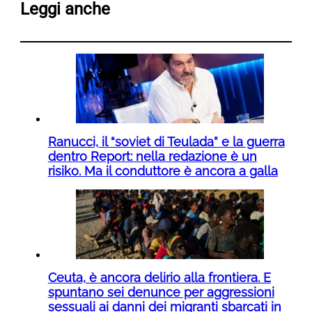
Leggi anche
Ranucci, il “soviet di Teulada” e la guerra
dentro Report: nella redazione è un
risiko. Ma il conduttore è ancora a galla
Ceuta, è ancora delirio alla frontiera. E
spuntano sei denunce per aggressioni
sessuali ai danni dei migranti sbarcati in