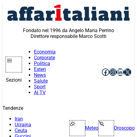
Vai
al
contenuto
Fondato nel 1996 da Angelo Maria Perrino
Direttore responsabile Marco Scotti
Economia
Corporate
Politica
Esteri
Facebook
Instagr
Linke
X
News
Sezioni
Salute
Sport
AI TV
Tendenze
Iran
Ucraina
Meteo
Oroscopo
Ceuta
Guccini