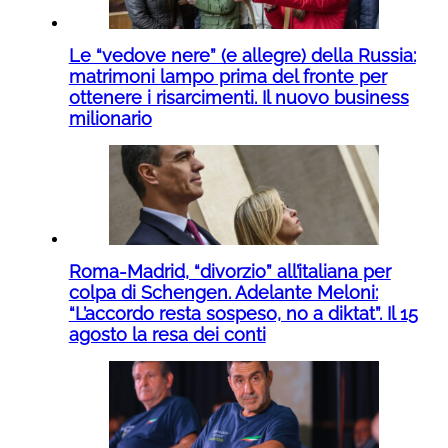
Le “vedove nere” (e allegre) della Russia:
matrimoni lampo prima del fronte per
ottenere i risarcimenti. Il nuovo business
milionario
Roma-Madrid, “divorzio” all’italiana per
colpa di Schengen. Adelante Meloni:
“L’accordo resta sospeso, no a diktat”. Il 15
agosto la resa dei conti