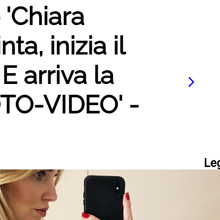
 'Chiara
ta, inizia il
 arriva la
O-VIDEO' -
Le