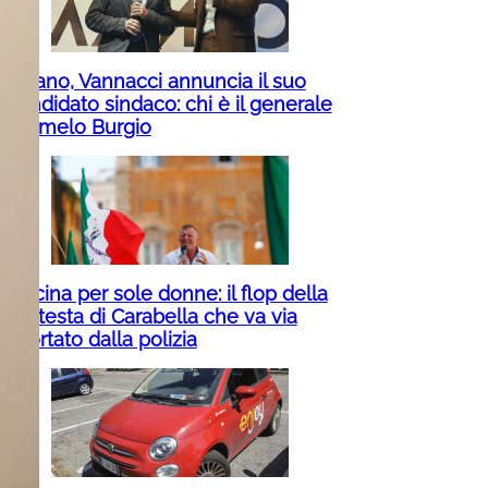
Milano, Vannacci annuncia il suo
candidato sindaco: chi è il generale
Carmelo Burgio
Piscina per sole donne: il flop della
protesta di Carabella che va via
scortato dalla polizia