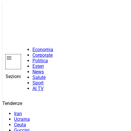
Vai
al
contenuto
Economia
Corporate
Politica
Esteri
News
Sezioni
Salute
Sport
AI TV
Tendenze
Iran
Ucraina
Ceuta
Guccini