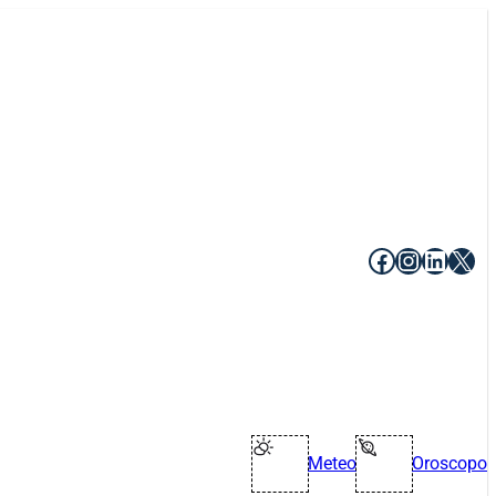
Facebook
Instagr
Linke
X
Meteo
Oroscopo