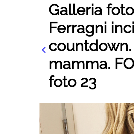
Galleria foto
Ferragni incin
countdown. E
mamma. FOT
foto 23