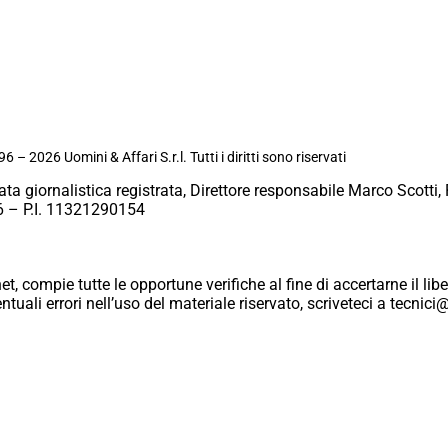
6 – 2026 Uomini & Affari S.r.l. Tutti i diritti sono riservati
ata giornalistica registrata, Direttore responsabile Marco Scotti, 
 – P.I. 11321290154
et, compie tutte le opportune verifiche al fine di accertarne il libe
eventuali errori nell’uso del materiale riservato, scriveteci a tecn