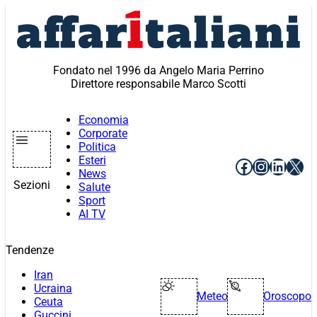
Vai
al
contenuto
Fondato nel 1996 da Angelo Maria Perrino
Direttore responsabile Marco Scotti
Economia
Corporate
Politica
Esteri
Facebook
Instagr
Linke
X
News
Sezioni
Salute
Sport
AI TV
Tendenze
Iran
Ucraina
Meteo
Oroscopo
Ceuta
Guccini