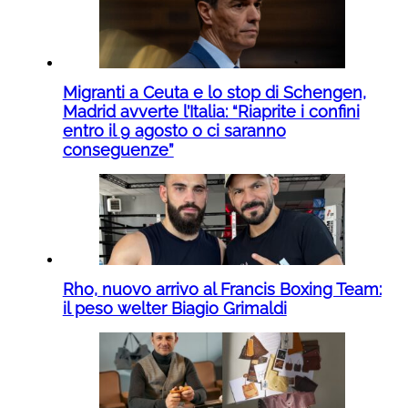
Migranti a Ceuta e lo stop di Schengen,
Madrid avverte l’Italia: “Riaprite i confini
entro il 9 agosto o ci saranno
conseguenze”
Rho, nuovo arrivo al Francis Boxing Team:
il peso welter Biagio Grimaldi