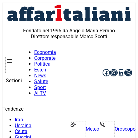
Vai
al
contenuto
Fondato nel 1996 da Angelo Maria Perrino
Direttore responsabile Marco Scotti
Economia
Corporate
Politica
Esteri
Facebook
Instagr
Linke
X
News
Sezioni
Salute
Sport
AI TV
Tendenze
Iran
Ucraina
Meteo
Oroscopo
Ceuta
Guccini