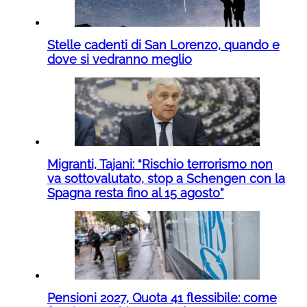
Stelle cadenti di San Lorenzo, quando e
dove si vedranno meglio
Migranti, Tajani: “Rischio terrorismo non
va sottovalutato, stop a Schengen con la
Spagna resta fino al 15 agosto”
Pensioni 2027, Quota 41 flessibile: come