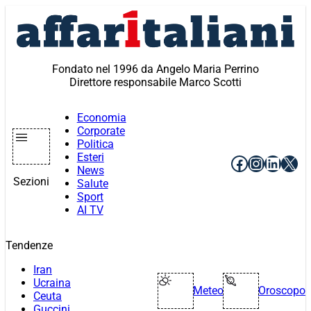
Vai
al
contenuto
Fondato nel 1996 da Angelo Maria Perrino
Direttore responsabile Marco Scotti
Economia
Corporate
Politica
Esteri
Facebook
Instagr
Linke
X
News
Sezioni
Salute
Sport
AI TV
Tendenze
Iran
Ucraina
Meteo
Oroscopo
Ceuta
Guccini