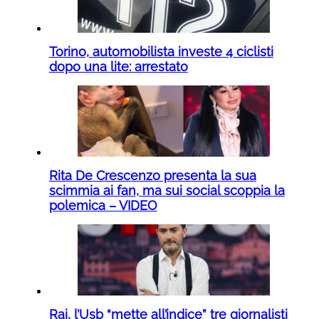
Torino, automobilista investe 4 ciclisti
dopo una lite: arrestato
Rita De Crescenzo presenta la sua
scimmia ai fan, ma sui social scoppia la
polemica – VIDEO
Rai, l’Usb “mette all’indice” tre giornalisti