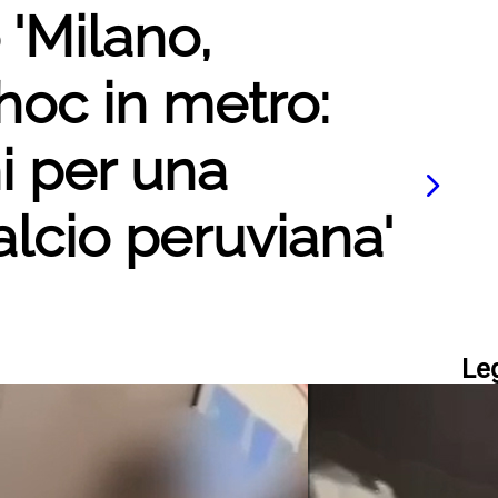
 'Milano,
hoc in metro:
i per una
lcio peruviana'
Le