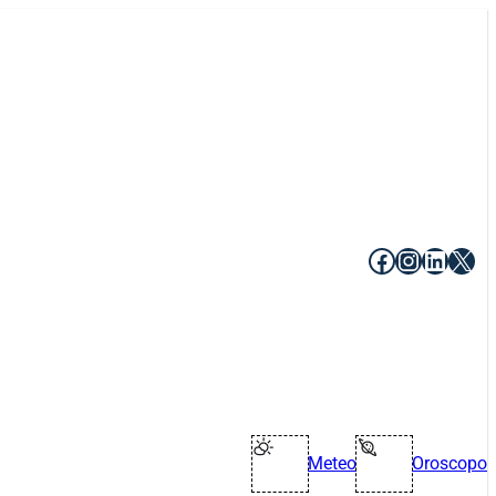
Facebook
Instagr
Linke
X
Meteo
Oroscopo