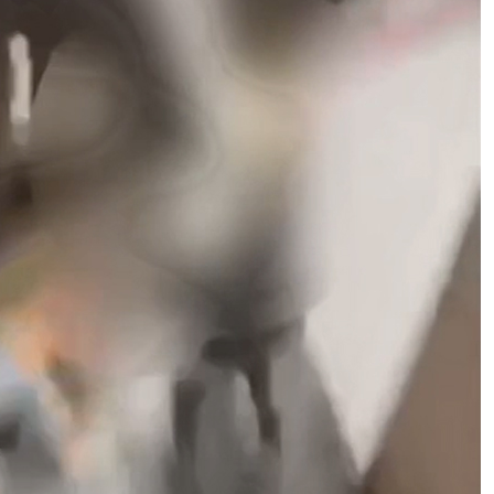
Russia, la guerra fa volare gli
stipendi ma manda in crisi le
aziende: il paradosso
dell’economia di guerra
Sospesa la Procreazione Assistita
al San Raffaele: scatta il blocco
dopo l’impianto di un embrione
sbagliato