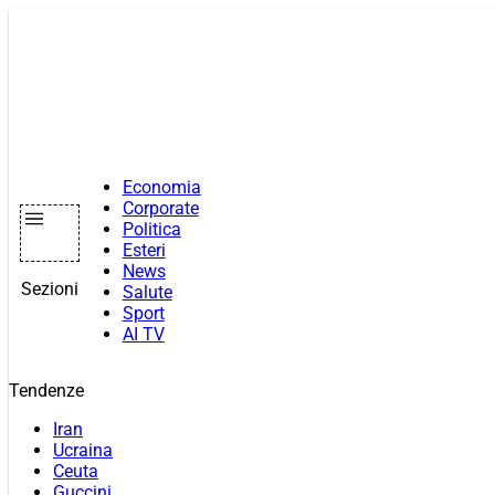
Vai
al
contenuto
Economia
Corporate
Politica
Esteri
News
Sezioni
Salute
Sport
AI TV
Tendenze
Iran
Ucraina
Ceuta
Guccini