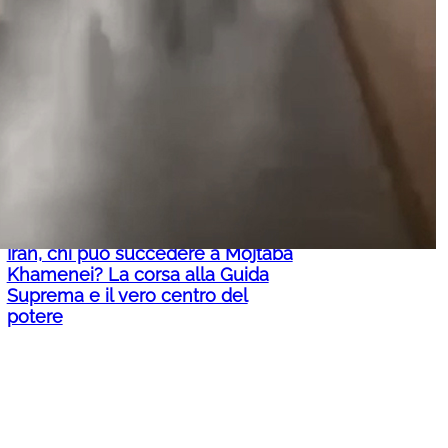
Altro che centro estivo, al Pigneto i
bambini diventano registi e girano
pure un film
Iran, chi può succedere a Mojtaba
Khamenei? La corsa alla Guida
Suprema e il vero centro del
potere