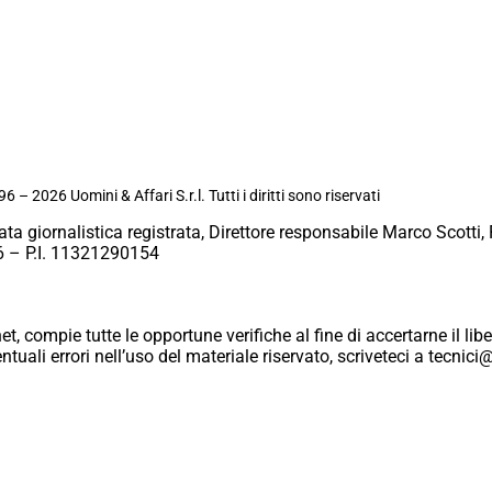
6 – 2026 Uomini & Affari S.r.l. Tutti i diritti sono riservati
ata giornalistica registrata, Direttore responsabile Marco Scotti, 
 – P.I. 11321290154
et, compie tutte le opportune verifiche al fine di accertarne il libe
eventuali errori nell’uso del materiale riservato, scriveteci a tecn