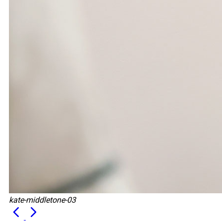
kate-middletone-03