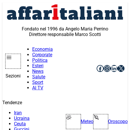
Vai
al
contenuto
Fondato nel 1996 da Angelo Maria Perrino
Direttore responsabile Marco Scotti
Economia
Corporate
Politica
Esteri
Facebook
Instagr
Linke
X
News
Sezioni
Salute
Sport
AI TV
Tendenze
Iran
Ucraina
Meteo
Oroscopo
Ceuta
Guccini