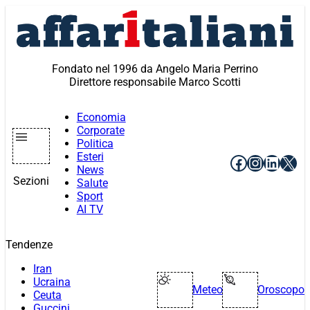
Vai
al
contenuto
Fondato nel 1996 da Angelo Maria Perrino
Direttore responsabile Marco Scotti
Economia
Corporate
Politica
Esteri
Facebook
Instagr
Linke
X
News
Sezioni
Salute
Sport
AI TV
Tendenze
Iran
Ucraina
Meteo
Oroscopo
Ceuta
Guccini