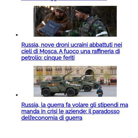
Russia, nove droni ucraini abbattuti nei
cieli di Mosca. A fuoco una raffineria di
petrolio: cinque feriti
Russia, la guerra fa volare gli stipendi ma
manda in crisi le aziende: il paradosso
dell’economia di guerra