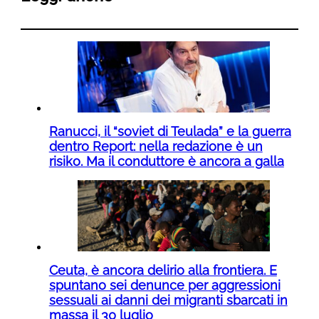
Ranucci, il “soviet di Teulada” e la guerra
dentro Report: nella redazione è un
risiko. Ma il conduttore è ancora a galla
Ceuta, è ancora delirio alla frontiera. E
spuntano sei denunce per aggressioni
sessuali ai danni dei migranti sbarcati in
massa il 30 luglio