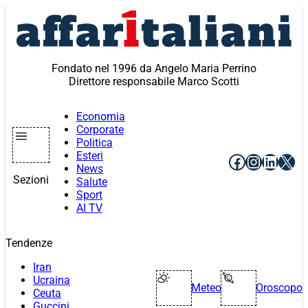
Vai
al
contenuto
Fondato nel 1996 da Angelo Maria Perrino
Direttore responsabile Marco Scotti
Economia
Corporate
Politica
Esteri
Facebook
Instagr
Linke
X
News
Sezioni
Salute
Sport
AI TV
Tendenze
Iran
Ucraina
Meteo
Oroscopo
Ceuta
Guccini