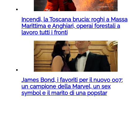
Incendi, la Toscana brucia: roghi a Massa
Marittima e Anghiari, operai forestali a
lavoro tutti i fronti
James Bond, i favoriti per il nuovo 007:
un campione della Marvel, un sex
symbol e il marito di una popstar