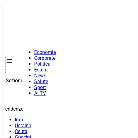
Vai
al
contenuto
Economia
Corporate
Politica
Esteri
News
Sezioni
Salute
Sport
AI TV
Tendenze
Iran
Ucraina
Ceuta
Guccini