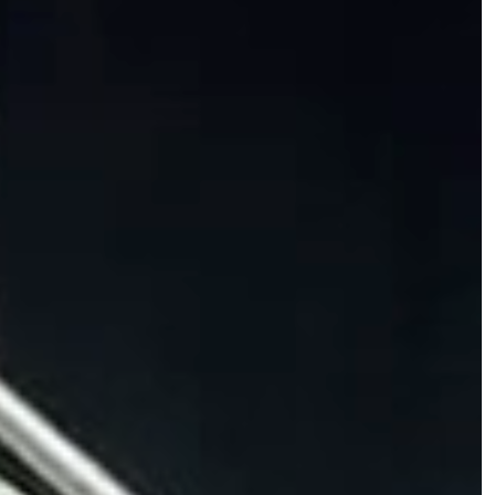
Giulio Tremonti e il suo “impero” di
mattoni milanesi. Il business si
allarga ma i conti non tornano
Animali in cerca di casa, Roma
punta sulle adozioni: voucher per
chi apre le porte ad un amico a
quattro zampe