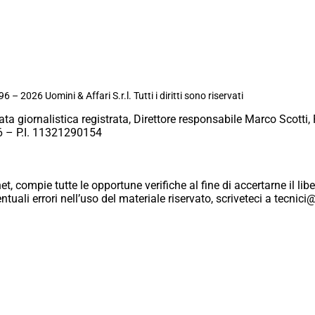
6 – 2026 Uomini & Affari S.r.l. Tutti i diritti sono riservati
ata giornalistica registrata, Direttore responsabile Marco Scotti, 
 – P.I. 11321290154
et, compie tutte le opportune verifiche al fine di accertarne il libe
eventuali errori nell’uso del materiale riservato, scriveteci a tecn