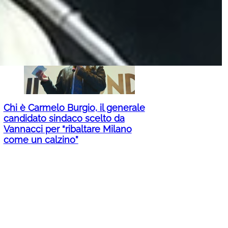
BMW i3, parte la produzione a
Monaco: costi giù del 10%
Chi è Carmelo Burgio, il generale
candidato sindaco scelto da
Vannacci per “ribaltare Milano
come un calzino”