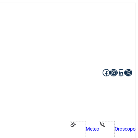
Facebook
Instagr
Linke
X
Meteo
Oroscopo