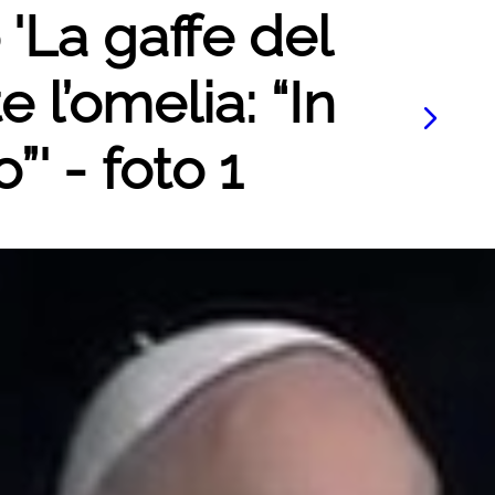
 'La gaffe del
 l’omelia: “In
”' - foto 1
Le